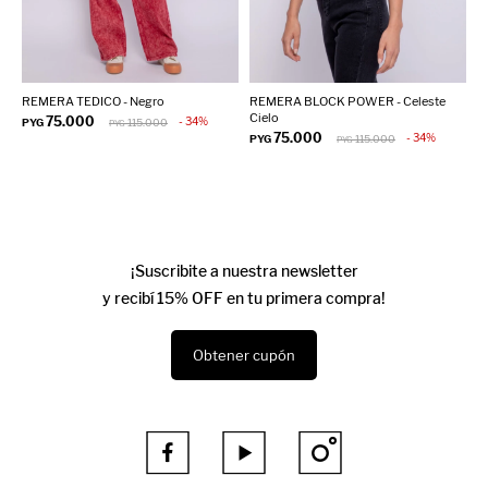
REMERA TEDICO - Negro
REMERA BLOCK POWER - Celeste
R
Cielo
M
75.000
34
PYG
115.000
PYG
75.000
34
PYG
115.000
P
PYG
¡Suscribite a nuestra newsletter
y recibí 15% OFF en tu primera compra!
Obtener cupón


