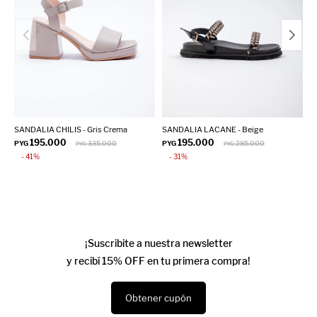
SANDALIA CHILIS - Gris Crema
SANDALIA LACANE - Beige
S
195.000
195.000
PYG
335.000
PYG
285.000
P
PYG
PYG
41
31
¡Suscribite a nuestra newsletter
y recibí 15% OFF en tu primera compra!
Obtener cupón