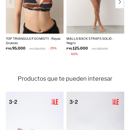
TOP TRIANGULO FIJO MISTY - Rayas
MALLA BACK STRAPS SOLID -
T
Gruesas
Negro
N
95.000
125.000
29
PYG
135.000
PYG
315.000
P
PYG
PYG
60
Productos que te pueden interesar