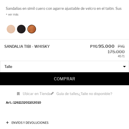
Sandalias en símil cuero con agarre ajustable de velcro en el talón. Sus
tiras son trenzadas, lo que aporta textura e identidad a tu look! Su
plataforma es de 3cm de alto.
95.000
SANDALIA TIBI - WHISKY
PYG
PYG
175.000
45
71
COMPRAR
Ubicar en Tienda
Guía de talles
¿Talle no disponible?
126113201102010
ENVÍOS Y DEVOLUCIONES