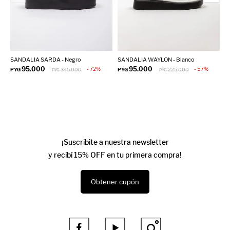
SANDALIA SARDA - Negro
SANDALIA WAYLON - Blanco
S
95.000
95.000
72
57
PYG
345.000
PYG
225.000
P
PYG
PYG
¡Suscribite a nuestra newsletter
y recibí 15% OFF en tu primera compra!
Obtener cupón


