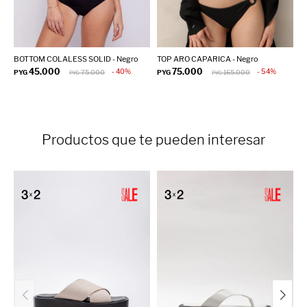
BOTTOM COLALESS SOLID - Negro
TOP ARO CAPARICA - Negro
T
M
45.000
75.000
40
54
PYG
75.000
PYG
165.000
PYG
PYG
P
Productos que te pueden interesar