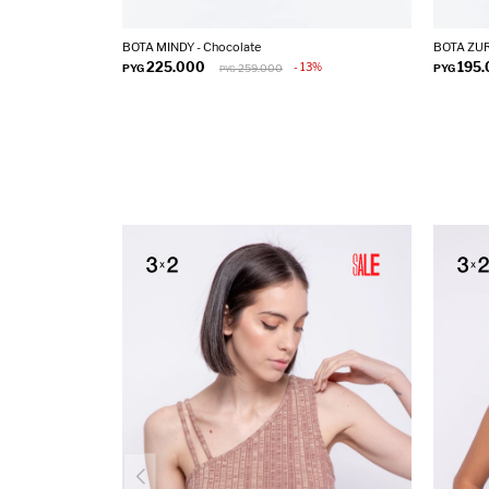
BOTA MINDY - Chocolate
BOTA ZUR
225.000
195
13
PYG
259.000
PYG
PYG