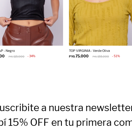
P - Negro
TOP VIRGINIA - Verde Oliva
000
75.000
34
51
115.000
PYG
155.000
PYG
PYG
uscribite a nuestra newslette
bí 15% OFF en tu primera co