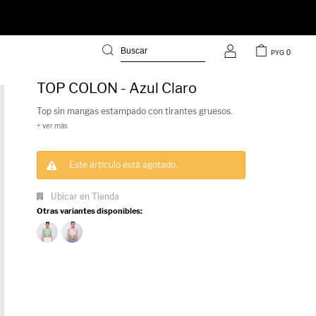
0
PYG
TOP COLON - Azul Claro
Top sin mangas estampado con tirantes gruesos.
Este artículo está agotado.
Ubicar en Tienda
Otras variantes disponibles: