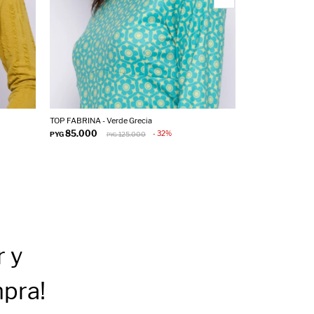
TOP FABRINA - Verde Grecia
TOP FALLON - Ca
85.000
85.000
32
PYG
125.000
PYG
PYG
PY
r
y
mpra!