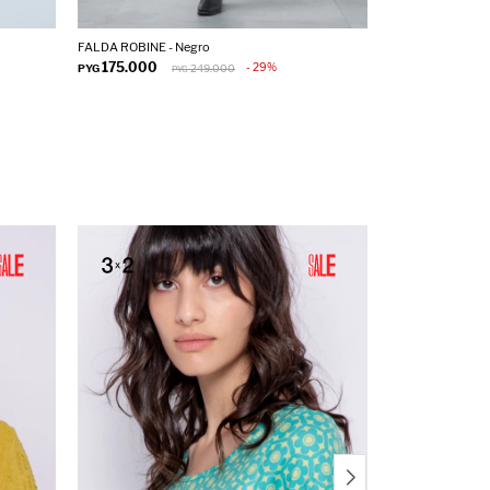
FALDA ROBINE - Negro
BOTA TULA - Neg
175.000
255.000
29
PYG
249.000
PYG
PYG