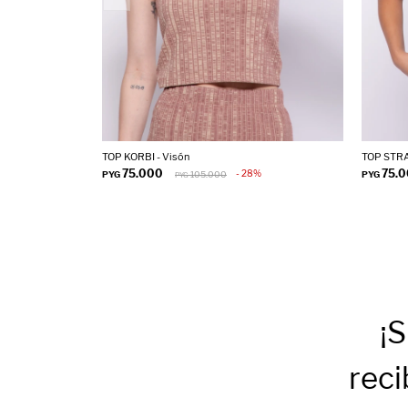
TOP KORBI - Visón
TOP STRA
75.000
75.
28
PYG
105.000
PYG
PYG
¡S
reci