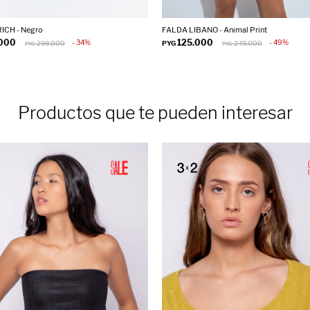
ICH - Negro
FALDA LIBANO - Animal Print
.000
125.000
34
49
299.000
PYG
249.000
PYG
PYG
Productos que te pueden interesar