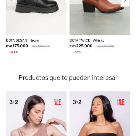
BOTA DESAN - Negro
BOTA TWICE - Whisky
F
175.000
225.000
PYG
295.000
PYG
335.000
P
PYG
PYG
40
32
Productos que te pueden interesar