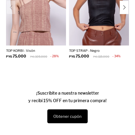
TOP KORBI - Visón
TOP STRAP - Negro
T
75.000
75.000
28
34
PYG
105.000
PYG
115.000
P
PYG
PYG
¡Suscribite a nuestra newsletter
y recibí 15% OFF en tu primera compra!
Obtener cupón