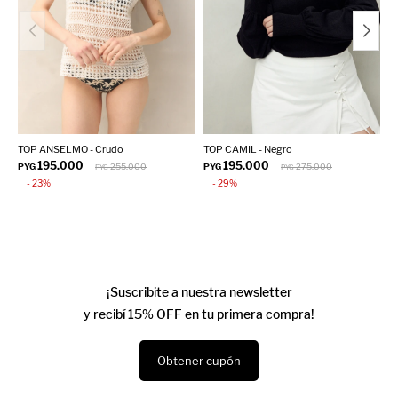
TOP ANSELMO - Crudo
TOP CAMIL - Negro
T
195.000
195.000
PYG
255.000
PYG
275.000
P
PYG
PYG
23
29
¡Suscribite a nuestra newsletter
y recibí 15% OFF en tu primera compra!
Obtener cupón