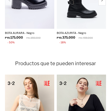
BOTA AURARA - Negro
BOTA AZURITA - Negro
B
175.000
375.000
PYG
355.000
PYG
459.000
P
PYG
PYG
50
18
Productos que te pueden interesar