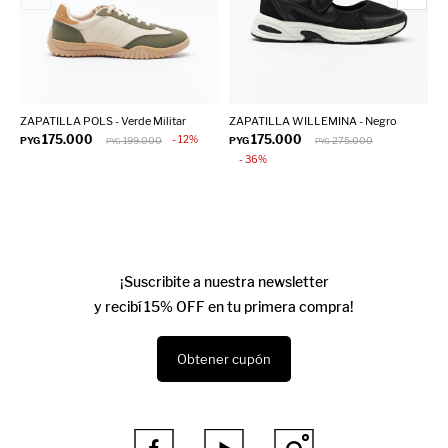
ZAPATILLA POLS - Verde Militar
ZAPATILLA WILLEMINA - Negro
Z
175.000
175.000
12
PYG
199.000
PYG
275.000
P
PYG
PYG
36
¡Suscribite a nuestra newsletter
y recibí 15% OFF en tu primera compra!
Obtener cupón