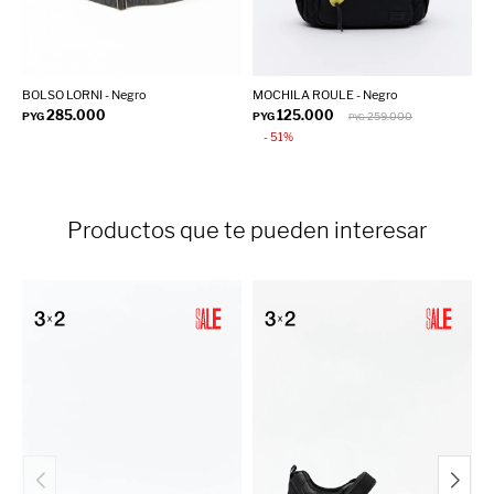
BOLSO LORNI - Negro
MOCHILA ROULE - Negro
C
285.000
125.000
PYG
PYG
259.000
P
PYG
51
Productos que te pueden interesar