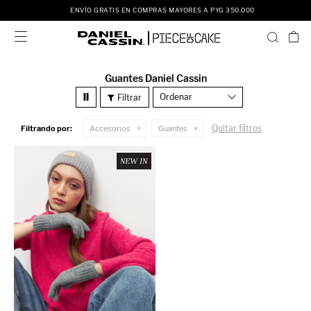
ENVÍO GRATIS EN COMPRAS MAYORES A PYG 350.000

Guantes Daniel Cassin
Recomendados
Quitar filtros
Filtrando por:
Accesorios
Guantes