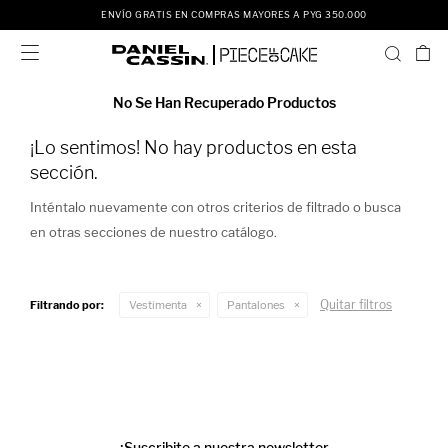
ENVÍO GRATIS EN COMPRAS MAYORES A PYG 350.000

No Se Han Recuperado Productos
¡Lo sentimos! No hay productos en esta
sección.
Inténtalo nuevamente con otros criterios de filtrado o busca
en otras secciones de nuestro catálogo.
Quitar filtros
Filtrando por:
Vestimenta
Pantalones
¡Suscribite a nuestra newsletter