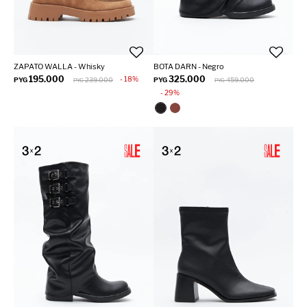
ZAPATO WALLA - Whisky
BOTA DARN - Negro
195.000
325.000
18
PYG
239.000
PYG
459.000
PYG
PYG
29