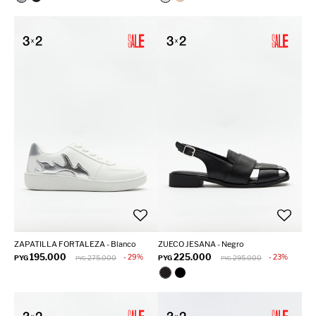
ZAPATILLA FORTALEZA - Blanco
ZUECO JESANA - Negro
195.000
225.000
29
23
PYG
275.000
PYG
295.000
PYG
PYG