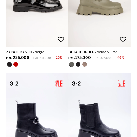
ZAPATO BANDO - Negro
BOTA THUNDER - Verde Militar
225.000
175.000
23
46
PYG
295.000
PYG
325.000
PYG
PYG