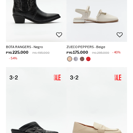
BOTA RANGERS - Negro
ZUECO PEPPERS - Beige
225.000
175.000
40
PYG
495.000
PYG
295.000
PYG
PYG
54