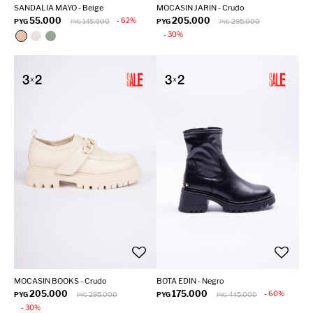
SANDALIA MAYO - Beige
MOCASIN JARIN - Crudo
55.000
205.000
62
PYG
145.000
PYG
295.000
PYG
PYG
30
MOCASIN BOOKS - Crudo
BOTA EDIN - Negro
205.000
175.000
60
PYG
295.000
PYG
445.000
PYG
PYG
30