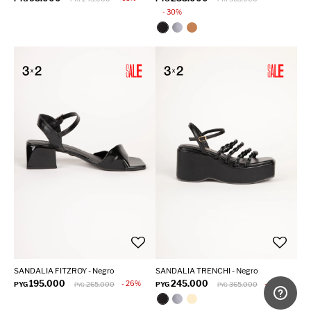
30
SANDALIA FITZROY - Negro
SANDALIA TRENCHI - Negro
195.000
245.000
26
32
PYG
265.000
PYG
365.000
PYG
PYG