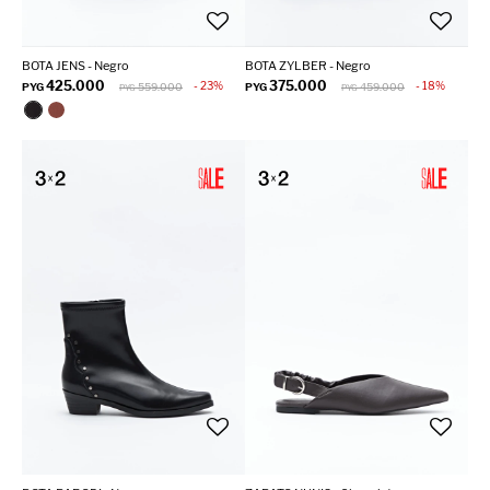
BOTA JENS - Negro
BOTA ZYLBER - Negro
425.000
375.000
23
18
PYG
559.000
PYG
459.000
PYG
PYG