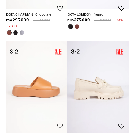
BOTA CHAPMAN - Chocolate
BOTA LOMBON - Negro
295.000
275.000
43
PYG
425.000
PYG
485.000
PYG
PYG
30