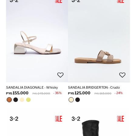
SANDALIA DIAGONALE - Whisky
SANDALIA BRIDGERTON - Crudo
155.000
125.000
36
24
PYG
245.000
PYG
165.000
PYG
PYG