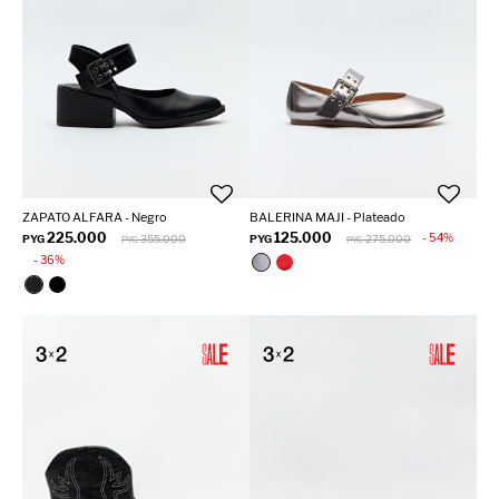
ZAPATO ALFARA - Negro
BALERINA MAJI - Plateado
225.000
125.000
54
PYG
355.000
PYG
275.000
PYG
PYG
36