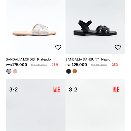
SANDALIA LORDIS - Plateado
SANDALIA DANBURY - Negro
175.000
125.000
18
35
PYG
215.000
PYG
195.000
PYG
PYG