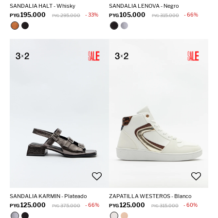
SANDALIA HALT - Whisky
SANDALIA LENOVA - Negro
195.000
105.000
33
66
PYG
295.000
PYG
315.000
PYG
PYG
SANDALIA KARMIN - Plateado
ZAPATILLA WESTEROS - Blanco
125.000
125.000
66
60
PYG
375.000
PYG
315.000
PYG
PYG