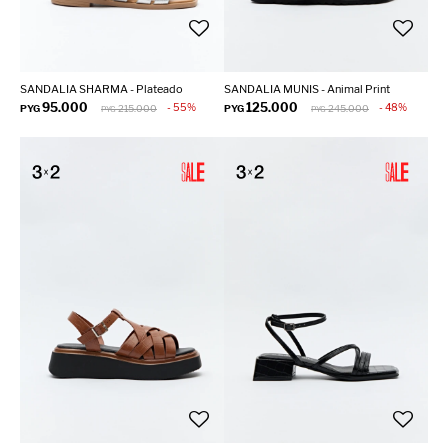
SANDALIA SHARMA - Plateado
SANDALIA MUNIS - Animal Print
95.000
125.000
55
48
PYG
215.000
PYG
245.000
PYG
PYG