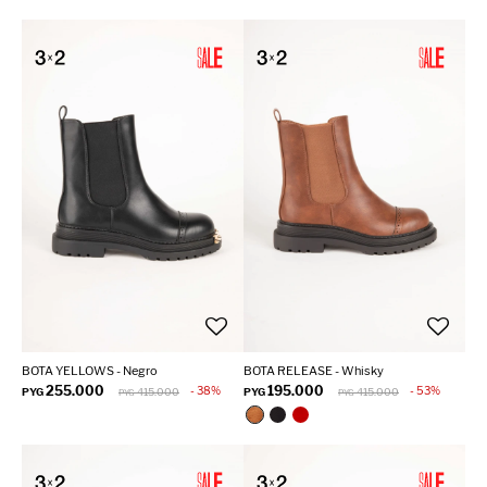
BOTA YELLOWS - Negro
BOTA RELEASE - Whisky
255.000
195.000
38
53
PYG
415.000
PYG
415.000
PYG
PYG