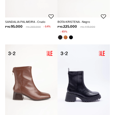
SANDALIA PALMEIRA - Crudo
BOTA KRISTENA - Negro
95.000
225.000
64
PYG
265.000
PYG
445.000
PYG
PYG
49