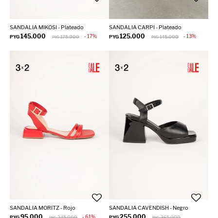
SANDALIA MIKOSI - Plateado
SANDALIA CARPI - Plateado
145.000
125.000
17
13
PYG
175.000
PYG
145.000
PYG
PYG
SANDALIA MORITZ - Rojo
SANDALIA CAVENDISH - Negro
95.000
255.000
61
PYG
245.000
PYG
365.000
PYG
PYG