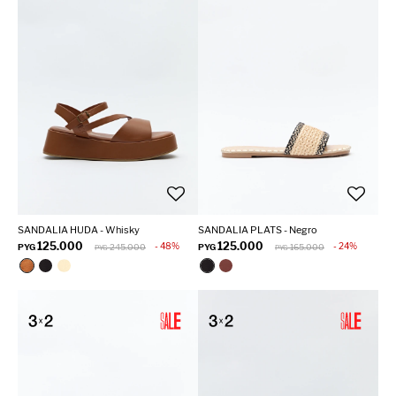
SANDALIA HUDA - Whisky
SANDALIA PLATS - Negro
125.000
125.000
48
24
PYG
245.000
PYG
165.000
PYG
PYG