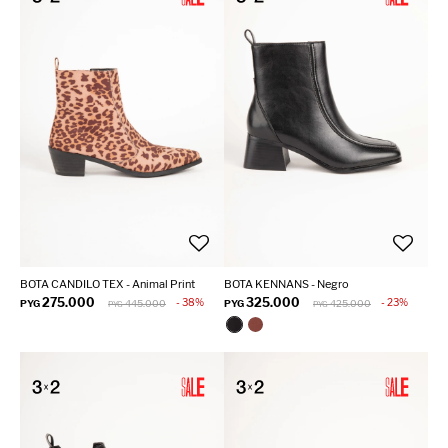
BOTA CANDILO TEX - Animal Print
BOTA KENNANS - Negro
275.000
325.000
38
23
PYG
445.000
PYG
425.000
PYG
PYG