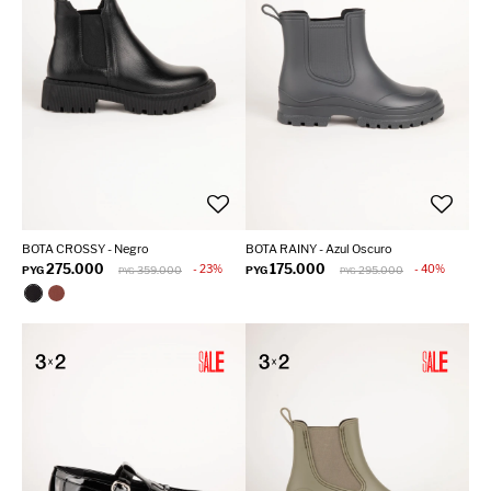
BOTA CROSSY - Negro
BOTA RAINY - Azul Oscuro
275.000
175.000
23
40
PYG
359.000
PYG
295.000
PYG
PYG