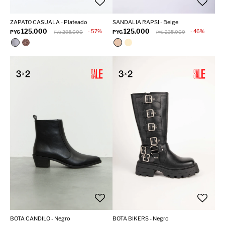
ZAPATO CASUALA - Plateado
SANDALIA RAPSI - Beige
125.000
125.000
57
46
PYG
295.000
PYG
235.000
PYG
PYG
BOTA CANDILO - Negro
BOTA BIKERS - Negro