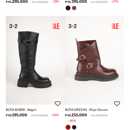
295.000
395.000
33
27
PYG
445.000
PYG
545.000
PYG
PYG
BOTA BOBBI - Negro
BOTA GREENS - Rojo Oscuro
195.000
255.000
64
PYG
545.000
PYG
425.000
PYG
PYG
40