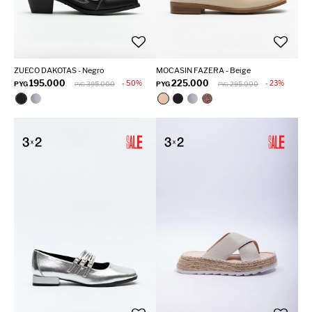
ZUECO DAKOTAS - Negro
MOCASIN FAZERA - Beige
195.000
225.000
50
23
PYG
395.000
PYG
295.000
PYG
PYG