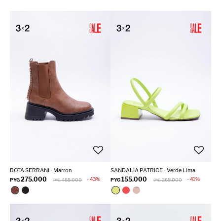
BOTA SERRANI - Marron
SANDALIA PATRICE - Verde Lima
275.000
155.000
43
41
PYG
485.000
PYG
265.000
PYG
PYG