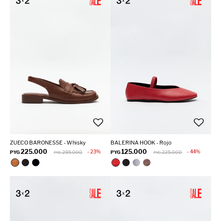
ZUECO BARONESSE - Whisky
BALERINA HOOK - Rojo
225.000
125.000
23
44
PYG
295.000
PYG
225.000
PYG
PYG