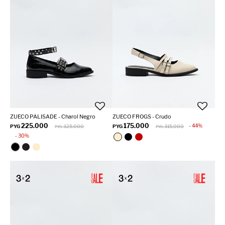
ZUECO PALISADE - Charol Negro
ZUECO FROGS - Crudo
225.000
175.000
44
PYG
325.000
PYG
315.000
PYG
PYG
30