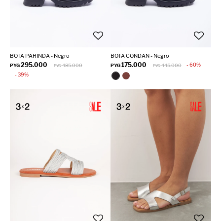
BOTA PARINDA - Negro
BOTA CONDAN - Negro
295.000
175.000
60
PYG
485.000
PYG
445.000
PYG
PYG
39