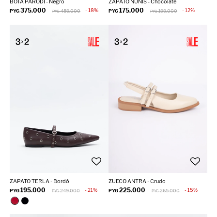
BOTA PARODI - Negro
ZAPATO NUNIS - Chocolate
375.000
175.000
18
12
PYG
459.000
PYG
199.000
PYG
PYG
ZAPATO TERLA - Bordó
ZUECO ANTRA - Crudo
195.000
225.000
21
15
PYG
249.000
PYG
265.000
PYG
PYG