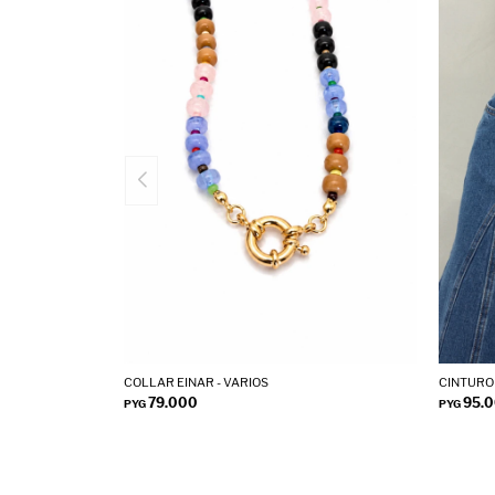
MONOS
OTROS
COLLAR EINAR - VARIOS
CINTURON
79.000
95.
PYG
PYG