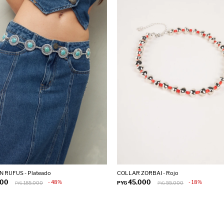
 RUFUS - Plateado
COLLAR ZORBAI - Rojo
000
45.000
48
18
185.000
PYG
55.000
PYG
PYG