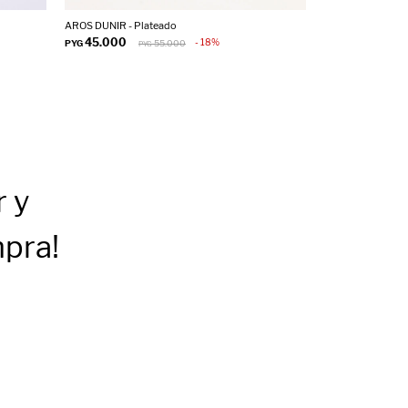
AROS DUNIR - Plateado
AROS BARBADOS 
45.000
45.000
18
PYG
55.000
PYG
PYG
PY
r
y
mpra!