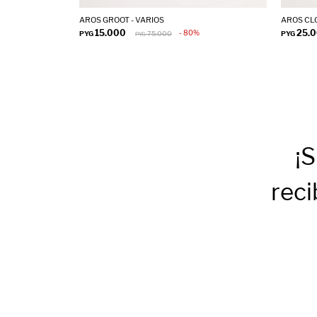
AROS GROOT - VARIOS
AROS CLO
15.000
25.
80
PYG
75.000
PYG
PYG
¡S
reci