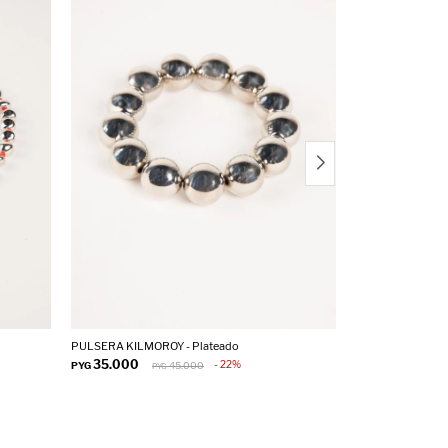
PULSERA KILMOROY - Plateado
COLLAR GOLORIT 
35.000
45.000
22
PYG
45.000
PYG
PYG
PY