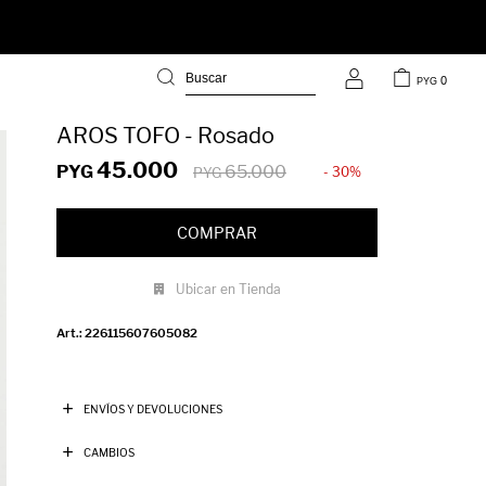
0
PYG
AROS TOFO - Rosado
45.000
PYG
65.000
30
PYG
COMPRAR
Ubicar en Tienda
226115607605082
ENVÍOS Y DEVOLUCIONES
CAMBIOS