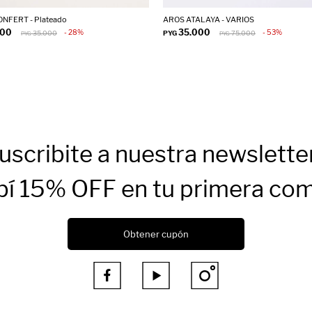
NFERT - Plateado
AROS ATALAYA - VARIOS
000
35.000
28
53
35.000
PYG
75.000
PYG
PYG
uscribite a nuestra newslette
bí 15% OFF en tu primera co
Obtener cupón


