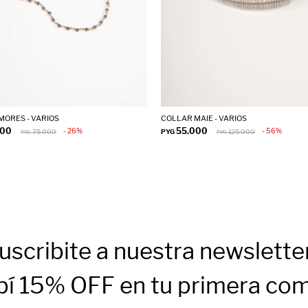
MORES - VARIOS
COLLAR MAIE - VARIOS
000
55.000
26
56
75.000
PYG
125.000
PYG
PYG
uscribite a nuestra newslette
bí 15% OFF en tu primera co