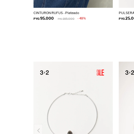
CINTURON RUFUS - Plateado
PULSERA
95.000
25.
48
PYG
185.000
PYG
PYG