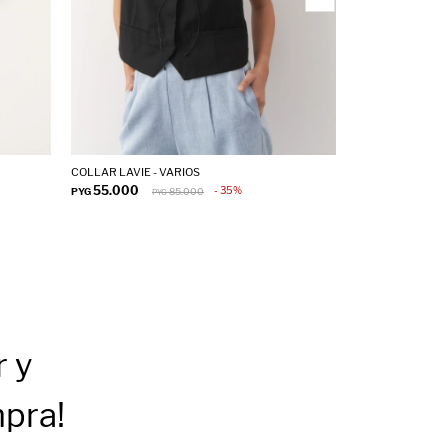
COLLAR LAVIE - VARIOS
COLLAR SPIAGA -
55.000
55.000
35
PYG
85.000
PYG
PYG
PY
r
y
mpra!