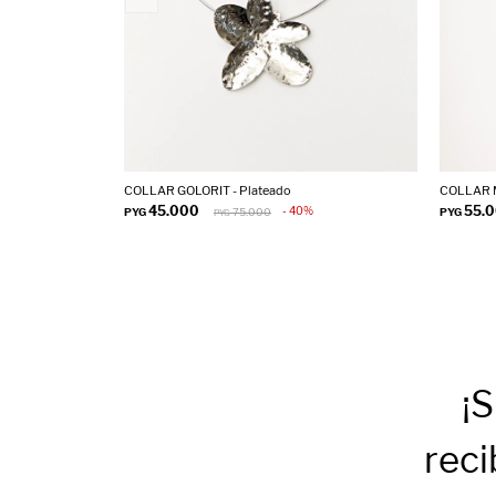
COLLAR GOLORIT - Plateado
COLLAR 
45.000
55.
40
PYG
75.000
PYG
PYG
¡S
reci