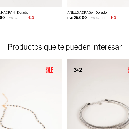
 NACPAN - Dorado
ANILLO ADRAGA - Dorado
000
25.000
61
44
65.000
PYG
45.000
PYG
PYG
Productos que te pueden interesar