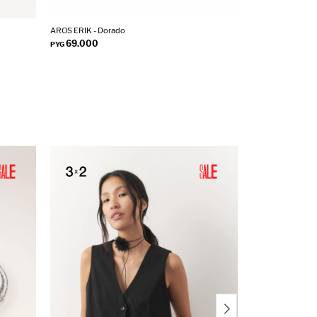
AROS ERIK - Dorado
ANILLO NUSA - D
69.000
65.000
PYG
PYG
PY