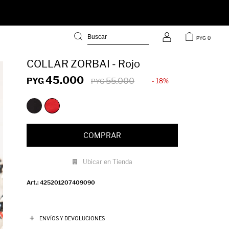
0
PYG
COLLAR ZORBAI - Rojo
45.000
PYG
55.000
18
PYG
COMPRAR
Ubicar en Tienda
425201207409090
ENVÍOS Y DEVOLUCIONES