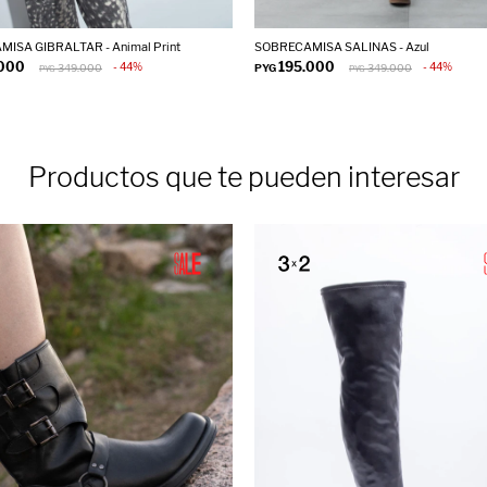
ISA GIBRALTAR - Animal Print
SOBRECAMISA SALINAS - Azul
.000
195.000
44
44
349.000
PYG
349.000
PYG
PYG
Productos que te pueden interesar