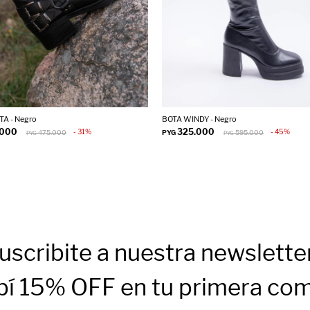
TA - Negro
BOTA WINDY - Negro
.000
325.000
31
45
475.000
PYG
595.000
PYG
PYG
uscribite a nuestra newslette
bí 15% OFF en tu primera co