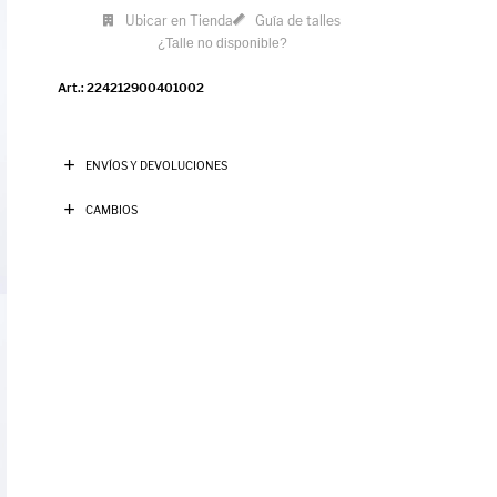
Ubicar en Tienda
Guía de talles
¿Talle no disponible?
224212900401002
ENVÍOS Y DEVOLUCIONES
CAMBIOS