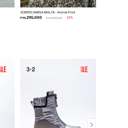
SOBRECAMISA MALTA - Animal Print
SOBRECAMISA AL
295.000
295.000
22
PYG
379.000
PYG
PYG