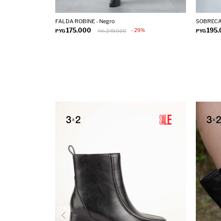
FALDA ROBINE - Negro
SOBRECAM
175.000
195
29
PYG
249.000
PYG
PYG