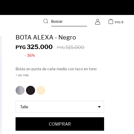
0
PYG
BOTA ALEXA - Negro
325.000
PYG
515.000
PYG
36
Botas en punta de caña media con taco en tono
madera.
COMPRAR