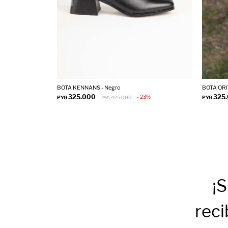
BOTA KENNANS - Negro
BOTA ORI
325.000
325
23
PYG
425.000
PYG
PYG
¡S
reci