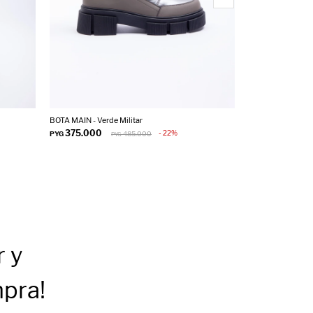
BOTA MAIN - Verde Militar
BOTA DUCASSE -
375.000
375.000
22
PYG
485.000
PYG
PYG
r
y
mpra!