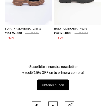
BOTA TRAMONTANA - Grafito
BOTA POMERANIA - Negro
B
175.000
175.000
PYG
485.000
PYG
355.000
P
PYG
PYG
63
50
¡Suscribite a nuestra newsletter
y recibí 15% OFF en tu primera compra!
Obtener cupón