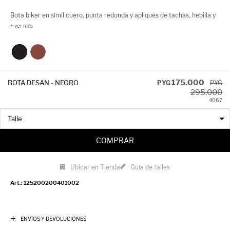
Bota biker en símil cuero, punta redonda y apliques de tachas, hebilla y
argolla. Un modelo canchero y cómodo con una plataforma tractor de
5cm. Cuenta además con un cierre en uno de sus laterales.
175.000
BOTA DESAN - NEGRO
PYG
PYG
295.000
40
67
COMPRAR
Ubicar en Tienda
Guía de talles
125200200401002
ENVÍOS Y DEVOLUCIONES