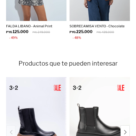
FALDA LIBANO - Animal Print
SOBRECAMISA VENTO - Chocolate
S
125.000
225.000
PYG
249.000
PYG
439.000
P
PYG
PYG
49
48
Productos que te pueden interesar