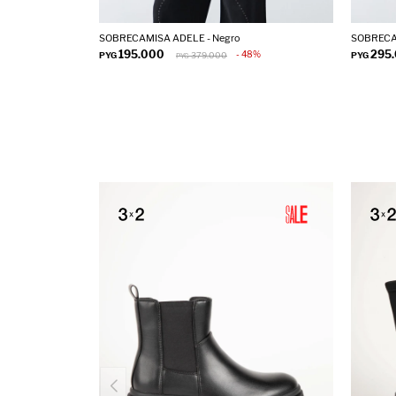
SOBRECAMISA ADELE - Negro
SOBRECA
195.000
295
48
PYG
379.000
PYG
PYG