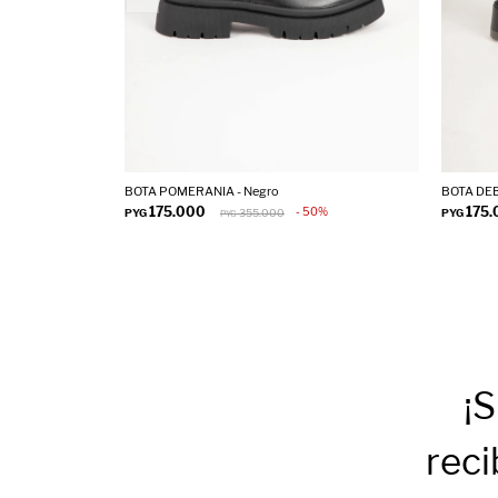
BOTA POMERANIA - Negro
BOTA DEB
175.000
175
50
PYG
355.000
PYG
PYG
¡S
reci