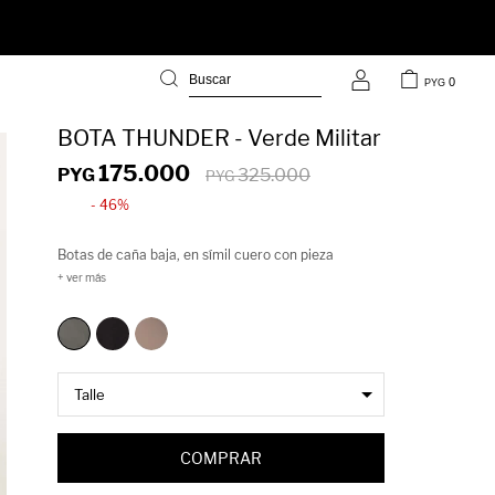
0
PYG
BOTA THUNDER - Verde Militar
175.000
PYG
325.000
PYG
46
Botas de caña baja, en símil cuero con pieza
elastizada en los laterales y plataforma tipo tractor
de 5cm de alto. Súper comodas y cancheras, van
con TODO!
COMPRAR