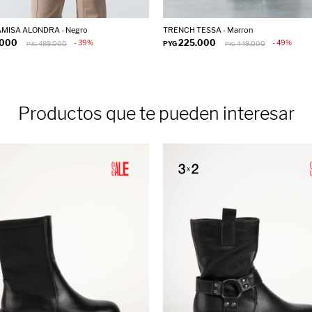
MISA ALONDRA - Negro
TRENCH TESSA - Marron
.000
225.000
39
49
489.000
PYG
449.000
PYG
PYG
Productos que te pueden interesar