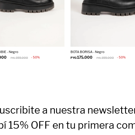
BIE - Negro
BOTA BORISA - Negro
.000
175.000
50
50
355.000
PYG
355.000
PYG
PYG
uscribite a nuestra newslette
bí 15% OFF en tu primera co