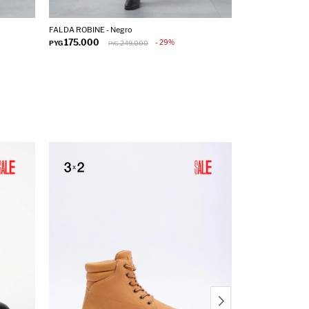
FALDA ROBINE - Negro
CAMPERA FIORA 
175.000
295.000
29
PYG
249.000
PYG
PYG