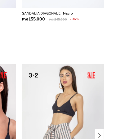
SANDALIA DIAGONALE - Negro
SANDALIA LORF -
155.000
75.000
36
PYG
245.000
PYG
PYG
PY