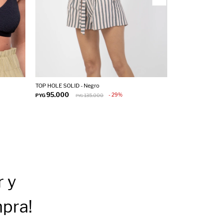
TOP HOLE SOLID - Negro
TOP TRIANGULO F
95.000
95.000
29
PYG
135.000
PYG
PYG
PY
r
y
mpra!