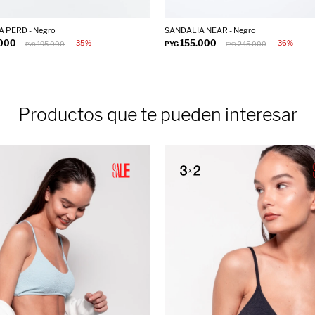
 PERD - Negro
SANDALIA NEAR - Negro
.000
155.000
35
36
195.000
PYG
245.000
PYG
PYG
Productos que te pueden interesar