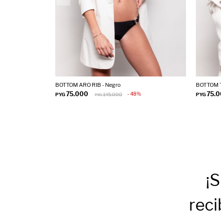
BOTTOM ARO RIB - Negro
BOTTOM T
75.000
75.
48
PYG
145.000
PYG
PYG
¡S
reci