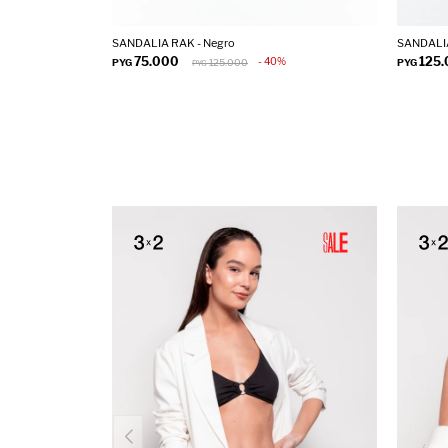
SANDALIA RAK - Negro
SANDALIA
75.000
125
40
PYG
125.000
PYG
PYG