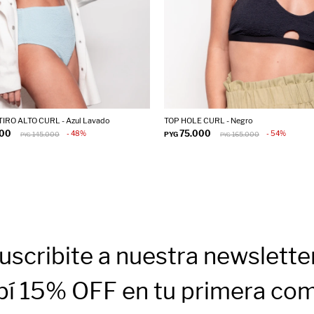
IRO ALTO CURL - Azul Lavado
TOP HOLE CURL - Negro
000
75.000
48
54
145.000
PYG
165.000
PYG
PYG
uscribite a nuestra newslette
bí 15% OFF en tu primera co