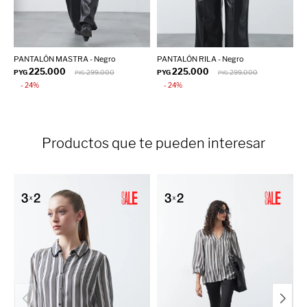
PANTALÓN MASTRA - Negro
PANTALÓN RILA - Negro
P
225.000
225.000
PYG
299.000
PYG
299.000
P
PYG
PYG
24
24
Productos que te pueden interesar