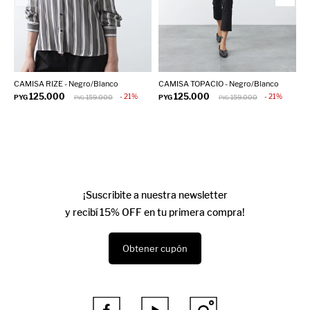
CAMISA RIZE - Negro/Blanco
CAMISA TOPACIO - Negro/Blanco
B
125.000
125.000
21
21
PYG
159.000
PYG
159.000
P
PYG
PYG
¡Suscribite a nuestra newsletter
y recibí 15% OFF en tu primera compra!
Obtener cupón