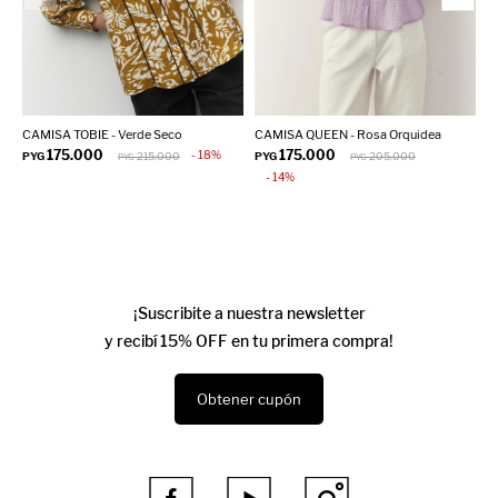
CAMISA TOBIE - Verde Seco
CAMISA QUEEN - Rosa Orquidea
B
175.000
175.000
18
PYG
215.000
PYG
205.000
P
PYG
PYG
14
¡Suscribite a nuestra newsletter
y recibí 15% OFF en tu primera compra!
Obtener cupón