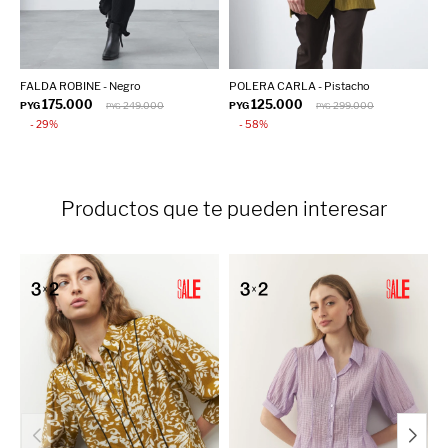
FALDA ROBINE - Negro
POLERA CARLA - Pistacho
P
175.000
125.000
PYG
249.000
PYG
299.000
P
PYG
PYG
29
58
Productos que te pueden interesar