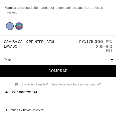
Camisa estampada de manga corta con cuello solapa y botones de
nácar al frente, confeccionada en un tejido liviano de sutil textura que
aporta movimiento y frescura.
175.000
CAMISA CALIX PRINTED - AZUL
PYG
PYG
205.000
LAVADO
14
63
COMPRAR
Ubicar en Tienda
Guía de talles
¿Talle no disponible?
226110103211044
ENVÍOS Y DEVOLUCIONES