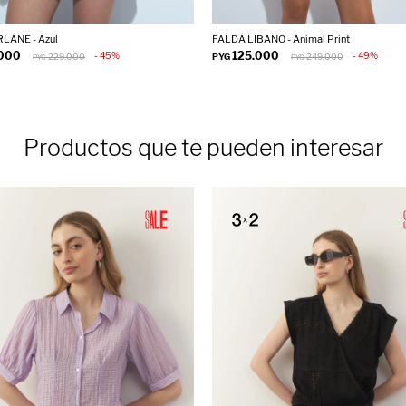
LANE - Azul
FALDA LIBANO - Animal Print
.000
125.000
45
49
229.000
PYG
249.000
PYG
PYG
Productos que te pueden interesar