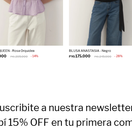
UEEN - Rosa Orquidea
BLUSA ANASTASIA - Negro
.000
175.000
14
28
205.000
PYG
245.000
PYG
PYG
uscribite a nuestra newslette
bí 15% OFF en tu primera co