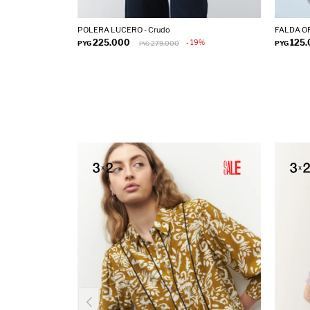
POLERA LUCERO - Crudo
FALDA OR
225.000
125
19
PYG
279.000
PYG
PYG