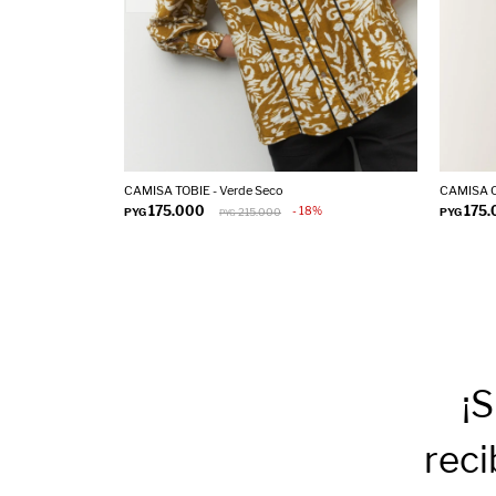
CAMISA TOBIE - Verde Seco
CAMISA Q
175.000
175
18
PYG
215.000
PYG
PYG
¡S
reci