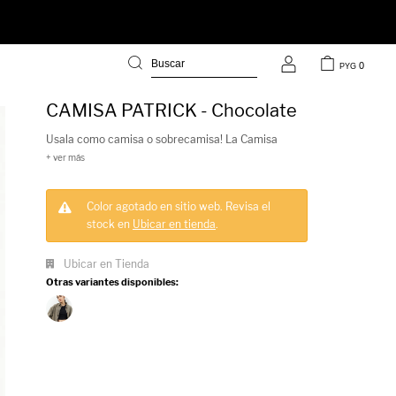
0
PYG
CAMISA PATRICK - Chocolate
Usala como camisa o sobrecamisa! La Camisa
Patrick es esa prenda atemporal que va con todo,
de manga larga, de un jean lavado que cancheriza
cualquier look, cuenta con botones veteados y es
Color agotado en sitio web.
Revisa el
stock en
Ubicar en tienda
.
súper fresca.
Ubicar en Tienda
Otras variantes disponibles: