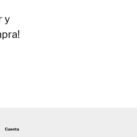
r
y
mpra!
Cuenta