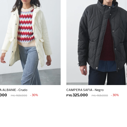
 ALBANIE - Crudo
CAMPERA SAFIA - Negro
.000
325.000
30
30
469.000
PYG
469.000
PYG
PYG