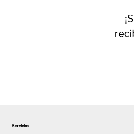
¡S
reci
Servicios