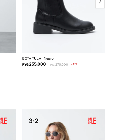
BOTA TULA - Negro
BOTA KARL - Whi
255.000
225.000
8
PYG
279.000
PYG
PYG