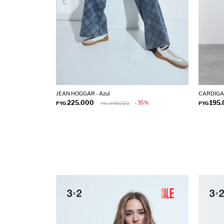
JEAN HOGGAR - Azul
CARDIGAN
225.000
195
35
PYG
349.000
PYG
PYG