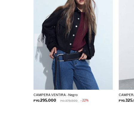
CAMPERA VENTIRA - Negro
CAMPERA
295.000
325
22
PYG
379.000
PYG
PYG