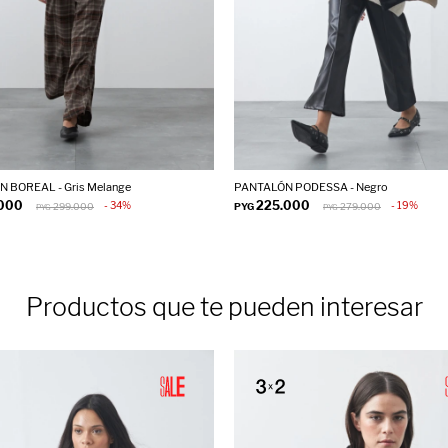
 BOREAL - Gris Melange
PANTALÓN PODESSA - Negro
.000
225.000
34
19
299.000
PYG
279.000
PYG
PYG
Productos que te pueden interesar