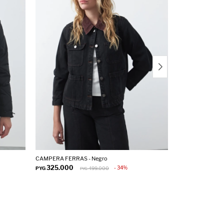
CAMPERA FERRAS - Negro
CAMPERA FLORIA
325.000
325.000
34
PYG
499.000
PYG
PYG