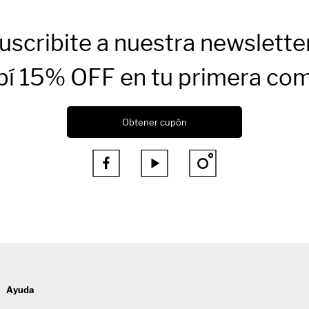
uscribite a nuestra newslette
bí 15% OFF en tu primera co
Obtener cupón



Ayuda