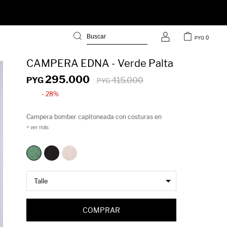
0
PYG
CAMPERA EDNA - Verde Palta
295.000
PYG
415.000
PYG
28
Campera bomber capitoneada con costuras en
forma de corazón, modelo cropped, con puños y
cintura elastizados. Agregale volumen y diversión a
tu look con la campera Edna!
COMPRAR