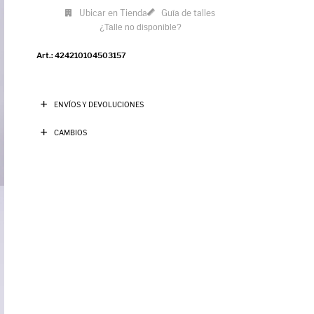
Ubicar en Tienda
Guía de talles
¿Talle no disponible?
424210104503157
ENVÍOS Y DEVOLUCIONES
CAMBIOS