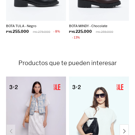
BOTA TULA - Negro
BOTA MINDY - Chocolate
B
255.000
225.000
8
PYG
279.000
PYG
259.000
P
PYG
PYG
13
Productos que te pueden interesar