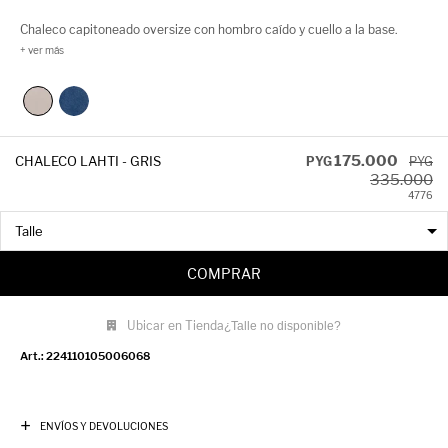
Chaleco capitoneado oversize con hombro caído y cuello a la base.
Cuenta con botones a presión. Es un abrigo liviano perfecto para la
temporada.
175.000
CHALECO LAHTI - GRIS
PYG
PYG
335.000
47
76
COMPRAR
Ubicar en Tienda
¿Talle no disponible?
224110105006068
ENVÍOS Y DEVOLUCIONES