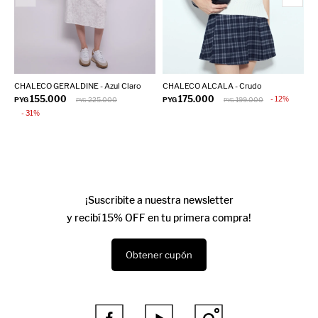
CHALECO GERALDINE - Azul Claro
CHALECO ALCALA - Crudo
C
155.000
175.000
12
PYG
225.000
PYG
199.000
P
PYG
PYG
31
¡Suscribite a nuestra newsletter
y recibí 15% OFF en tu primera compra!
Obtener cupón