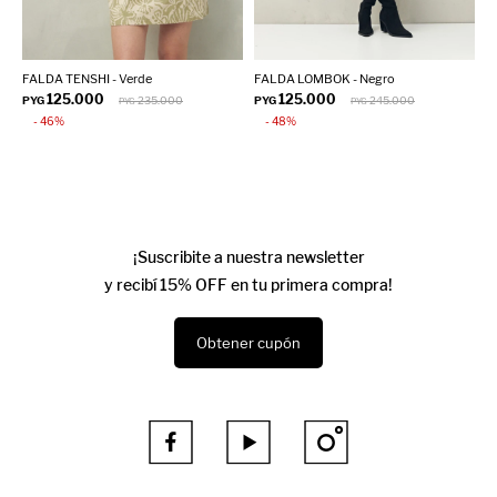
FALDA TENSHI - Verde
FALDA LOMBOK - Negro
F
125.000
125.000
PYG
235.000
PYG
245.000
P
PYG
PYG
46
48
¡Suscribite a nuestra newsletter
y recibí 15% OFF en tu primera compra!
Obtener cupón


