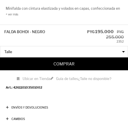
Minifalda con cintura elastizada y volados en capas, confeccionada en
tul bordado con lentejuelas. El brillo acompaña el movimiento y
convierte esta prenda en un statement festivo. Ideal para usar con tops
al cuerpo, botas o hasta remeras básicas si buscás contraste.
195.000
FALDA BOHDI - NEGRO
PYG
PYG
255.000
23
52
COMPRAR
Ubicar en Tienda
Guía de talles
¿Talle no disponible?
426110103501002
ENVÍOS Y DEVOLUCIONES
CAMBIOS