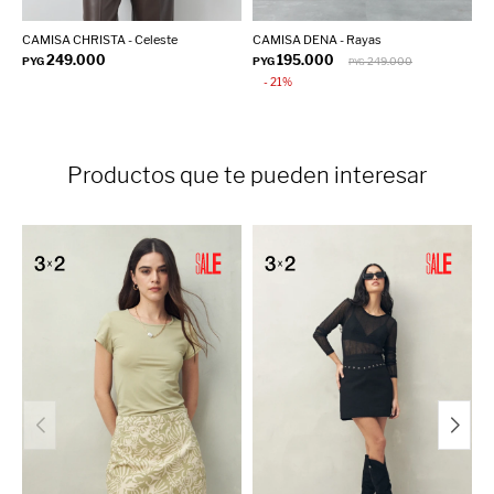
CAMISA CHRISTA - Celeste
CAMISA DENA - Rayas
C
249.000
195.000
PYG
PYG
249.000
P
PYG
21
Productos que te pueden interesar