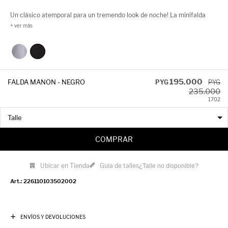
Un clásico atemporal para un tremendo look de noche! La minifalda
Manon es de lentejuelas y cuenta con un cierre invisible en la espalda.
195.000
FALDA MANON - NEGRO
PYG
PYG
235.000
17
02
COMPRAR
Ubicar en Tienda
Guía de talles
¿Talle no disponible?
226110103502002
ENVÍOS Y DEVOLUCIONES