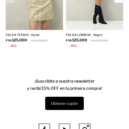
FALDA TENSHI - Verde
FALDA LOMBOK - Negro
F
125.000
125.000
PYG
235.000
PYG
245.000
P
PYG
PYG
46
48
¡Suscribite a nuestra newsletter
y recibí 15% OFF en tu primera compra!
Obtener cupón