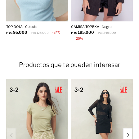
TOP DOJA - Celeste
CAMISA TOPEKA - Negro
T
95.000
195.000
24
PYG
125.000
PYG
245.000
P
PYG
PYG
20
Productos que te pueden interesar