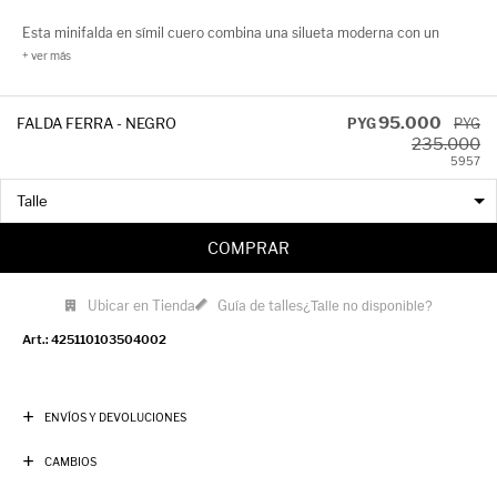
Esta minifalda en símil cuero combina una silueta moderna con un
detalle de botones laterales que le aporta un toque distintivo y trendy.
Su acabado pulido realza el look urbano y la convierte en una prenda
versátil para outfits de noche o combinaciones más casuales con
95.000
FALDA FERRA - NEGRO
PYG
PYG
235.000
remeras o sweaters.
59
57
COMPRAR
Ubicar en Tienda
Guía de talles
¿Talle no disponible?
425110103504002
ENVÍOS Y DEVOLUCIONES
CAMBIOS