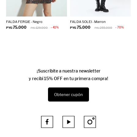
FALDA FERGIE - Negro
FALDA SOLEI - Marron
F
75.000
75.000
41
70
PYG
129.000
PYG
255.000
P
PYG
PYG
¡Suscribite a nuestra newsletter
y recibí 15% OFF en tu primera compra!
Obtener cupón


