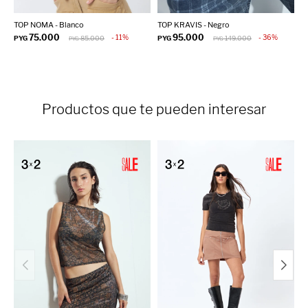
TOP NOMA - Blanco
TOP KRAVIS - Negro
B
75.000
95.000
11
36
PYG
85.000
PYG
149.000
P
PYG
PYG
Productos que te pueden interesar