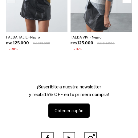
FALDA TALIE - Negro
FALDA VIVI - Negro
F
125.000
125.000
PYG
179.000
PYG
149.000
P
PYG
PYG
30
16
¡Suscribite a nuestra newsletter
y recibí 15% OFF en tu primera compra!
Obtener cupón