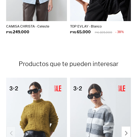
CAMISA CHRISTA - Celeste
TOP EVLAY - Blanco
C
249.000
65.000
38
PYG
PYG
105.000
P
PYG
Productos que te pueden interesar