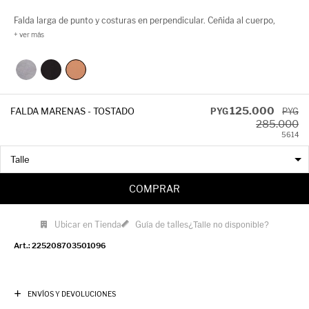
Falda larga de punto y costuras en perpendicular. Ceñida al cuerpo,
suave y abrigada.
125.000
FALDA MARENAS - TOSTADO
PYG
PYG
285.000
56
14
COMPRAR
Ubicar en Tienda
Guía de talles
¿Talle no disponible?
225208703501096
ENVÍOS Y DEVOLUCIONES