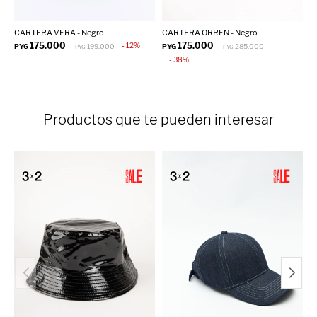
CARTERA VERA - Negro
CARTERA ORREN - Negro
C
175.000
175.000
12
PYG
199.000
PYG
285.000
P
PYG
PYG
38
Productos que te pueden interesar