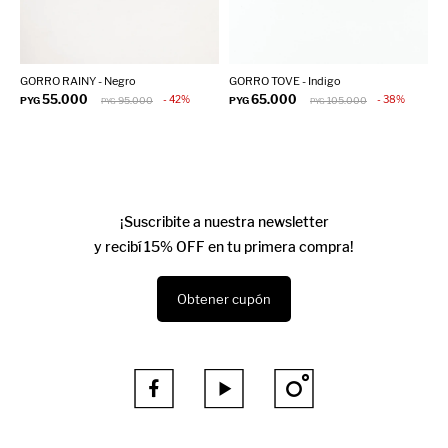
GORRO RAINY - Negro
GORRO TOVE - Indigo
G
55.000
65.000
42
38
PYG
95.000
PYG
105.000
P
PYG
PYG
¡Suscribite a nuestra newsletter
y recibí 15% OFF en tu primera compra!
Obtener cupón


