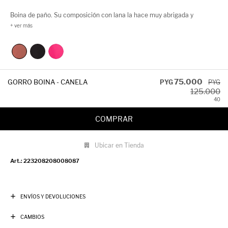
Boina de paño. Su composición con lana la hace muy abrigada y
perfecta para el invierno.
75.000
GORRO BOINA - CANELA
PYG
PYG
125.000
40
COMPRAR
Ubicar en Tienda
223208208008087
ENVÍOS Y DEVOLUCIONES
CAMBIOS