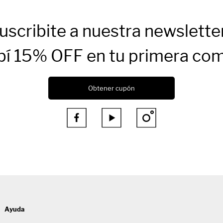
uscribite a nuestra newslette
bí 15% OFF en tu primera co
Obtener cupón



Ayuda