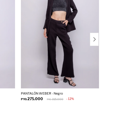
PANTALÓN WEBER - Negro
PANTALÓN SELLEC
275.000
275.000
12
PYG
315.000
PYG
PYG