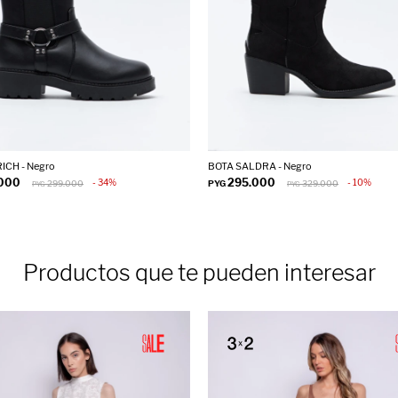
ICH - Negro
BOTA SALDRA - Negro
.000
295.000
34
10
299.000
PYG
329.000
PYG
PYG
Productos que te pueden interesar