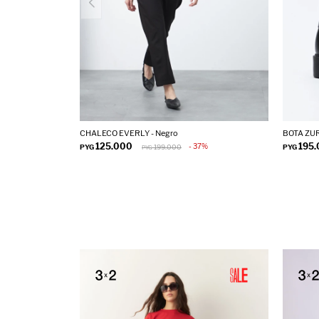
CHALECO EVERLY - Negro
BOTA ZUR
125.000
195
37
PYG
199.000
PYG
PYG