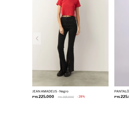
JEAN AMADEUS - Negro
PANTALÓN
225.000
225
28
PYG
315.000
PYG
PYG