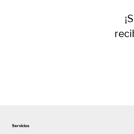
¡S
reci
Servicios