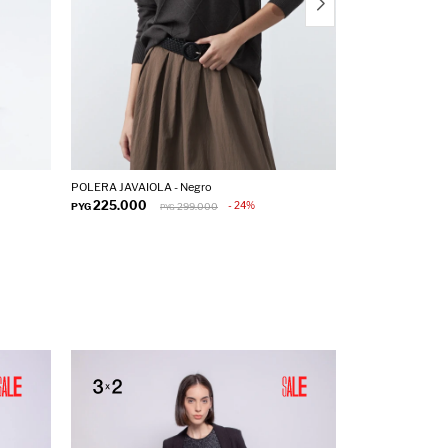
POLERA JAVAIOLA - Negro
POLERA MENTAS -
225.000
175.000
24
PYG
299.000
PYG
PYG
P