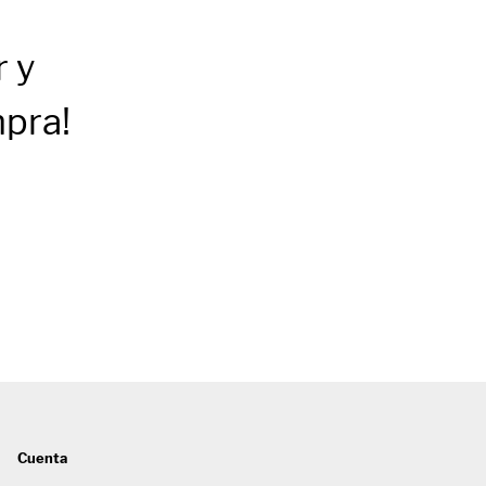
r
y
mpra!
Cuenta