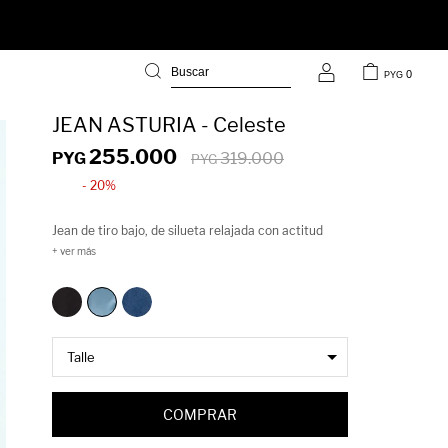
0
PYG
JEAN ASTURIA - Celeste
255.000
PYG
319.000
PYG
20
Jean de tiro bajo, de silueta relajada con actitud
noventera que vuelve a ser protagonista. Su calce
holgado acompaña el cuerpo con comodidad,
aportando un look urbano y actual. Se destaca por
el deflecado en el bajo, un detalle que aporta un
acabado descontracturado y refuerza su impronta
urbana.
COMPRAR