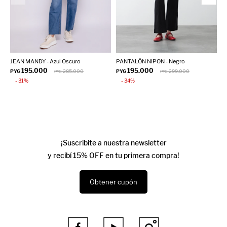
JEAN MANDY - Azul Oscuro
PANTALÓN NIPON - Negro
J
195.000
195.000
PYG
285.000
PYG
299.000
P
PYG
PYG
31
34
¡Suscribite a nuestra newsletter
y recibí 15% OFF en tu primera compra!
Obtener cupón