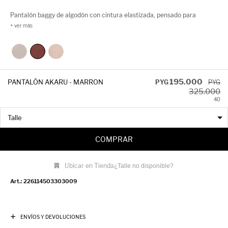
Pantalón baggy de algodón con cintura elastizada, pensado para
combinar confort y estilo en una sola prenda. Su calce amplio aporta
movimiento y frescura, mientras que la cintura elástica garantiza
practicidad y versatilidad en el uso. Perfecto para looks relajados de día
o para elevar un outfit urbano con un toque trendy y canchero.
195.000
PANTALÓN AKARU - MARRON
PYG
PYG
325.000
40
COMPRAR
Ubicar en Tienda
¿Talle no disponible?
226114503303009
ENVÍOS Y DEVOLUCIONES