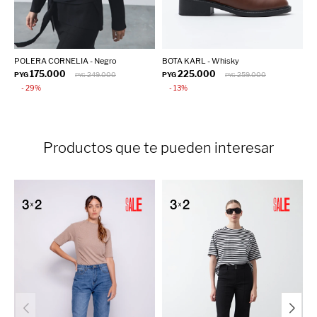
POLERA CORNELIA - Negro
BOTA KARL - Whisky
C
175.000
225.000
PYG
249.000
PYG
259.000
P
PYG
PYG
29
13
Productos que te pueden interesar