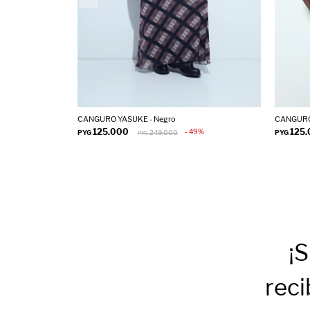
CANGURO YASUKE - Negro
CANGURO
125.000
125
49
PYG
249.000
PYG
PYG
¡S
reci