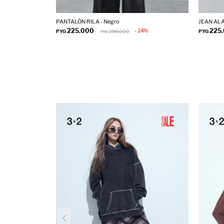
PANTALÓN RILA - Negro
JEAN ALA
225.000
225
24
PYG
299.000
PYG
PYG