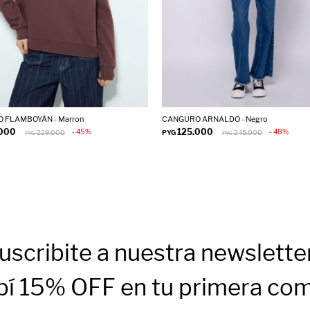
 FLAMBOYÁN - Marron
CANGURO ARNALDO - Negro
.000
125.000
45
48
229.000
PYG
245.000
PYG
PYG
uscribite a nuestra newslette
bí 15% OFF en tu primera co