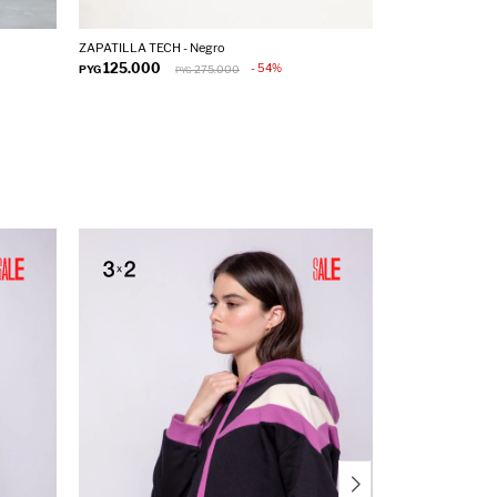
ZAPATILLA TECH - Negro
PANTALÓN RITA -
125.000
175.000
54
PYG
275.000
PYG
PYG
P