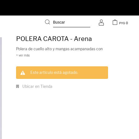
0
PYG
POLERA CAROTA - Arena
Polera de cuello alto y mangas acampanadas con
detalles de costuras a contratono. Suave, abrigada
y cómoda!
Este artículo está agotado.
Ubicar en Tienda