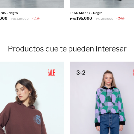
NIS - Negro
JEAN MAZZY - Negro
.000
195.000
31
24
329.000
PYG
259.000
PYG
PYG
Productos que te pueden interesar