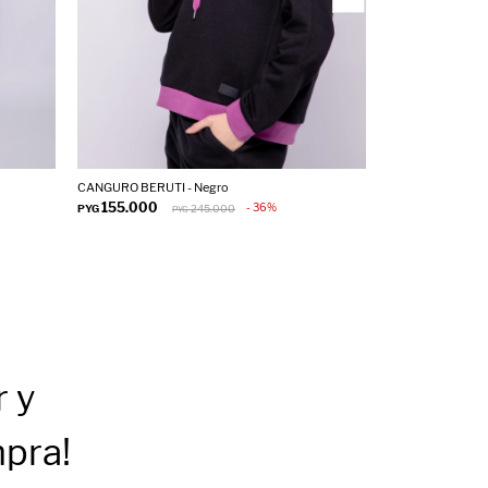
CANGURO BERUTI - Negro
BUZO MODBUR - 
155.000
155.000
36
PYG
245.000
PYG
PYG
P
r
y
mpra!