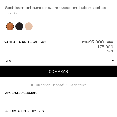
Sandalias en símil cuero con agarre ajustable en el talón y capellada
entrelazada. Su plataforma es de 3cm de alto.
95.000
SANDALIA ARIT - WHISKY
PYG
PYG
175.000
45
71
COMPRAR
Ubicar en Tienda
Guía de talles
126113201103010
ENVÍOS Y DEVOLUCIONES