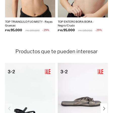
TOP TRIANGULO FIJO MISTY - Rayas
TOP ENTERO BORA BORA -
T
Gruesas
Negro/Crudo
P
95.000
95.000
29
29
PYG
135.000
PYG
135.000
PYG
PYG
Productos que te pueden interesar