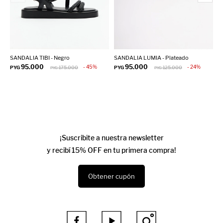
SANDALIA TIBI - Negro
SANDALIA LUMIA - Plateado
S
95.000
95.000
45
24
PYG
175.000
PYG
125.000
P
PYG
PYG
¡Suscribite a nuestra newsletter
y recibí 15% OFF en tu primera compra!
Obtener cupón


