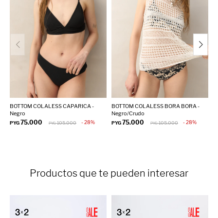
BOTTOM COLALESS CAPARICA -
BOTTOM COLALESS BORA BORA -
T
Negro
Negro/Crudo
P
75.000
75.000
28
28
PYG
105.000
PYG
105.000
PYG
PYG
Productos que te pueden interesar