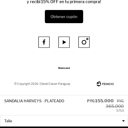
y recibí 15% OFF en tu primera compra!
Obtener cupón



© Copyright 2026 / Daniel Cassin Paraguay
155.000
SANDALIA HARVEYS - PLATEADO
PYG
PYG
365.000
57
53
Fenicio