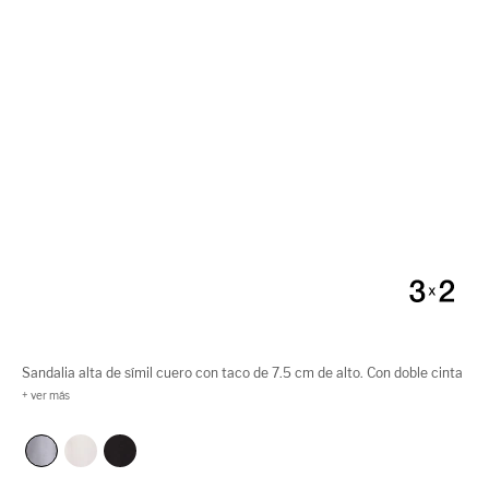
Sandalia alta de símil cuero con taco de 7.5 cm de alto. Con doble cinta
fina sobre el empeine y agarre con hebilla en el tobillo. Cuenta con una
plantilla extra gruesa que aporta mayor confort y estabilidad al
caminar.