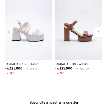
SANDALIA KRENT - Blanco
SANDALIA SPICE - Whisky
S
125.000
125.000
PYG
395.000
PYG
415.000
P
PYG
PYG
68
69
¡Suscribite a nuestra newsletter