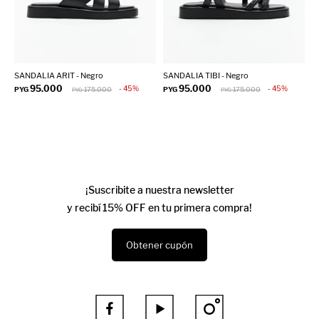
SANDALIA ARIT - Negro
SANDALIA TIBI - Negro
S
95.000
95.000
45
45
PYG
175.000
PYG
175.000
P
PYG
PYG
¡Suscribite a nuestra newsletter
y recibí 15% OFF en tu primera compra!
Obtener cupón


