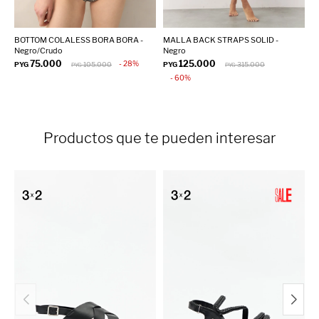
BOTTOM COLALESS BORA BORA -
MALLA BACK STRAPS SOLID -
T
Negro/Crudo
Negro
G
75.000
125.000
28
PYG
105.000
PYG
315.000
P
PYG
PYG
60
Productos que te pueden interesar