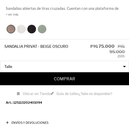
Sandalias abiertas de tiras cruzadas. Cuentan con una plataforma de
5cm y las podés conseguir tanto en rosa o verde como opciones más
jugadas o en negro que va con todo!
75.000
SANDALIA PRIVAT - BEIGE OSCURO
PYG
PYG
95.000
21
05
COMPRAR
Ubicar en Tienda
Guía de talles
¿Talle no disponible?
125113202401094
ENVÍOS Y DEVOLUCIONES