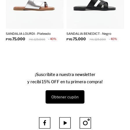
SANDALIA LOURDI - Plateado
SANDALIA BENEDICT - Negro
S
75.000
75.000
40
40
PYG
125.000
PYG
125.000
P
PYG
PYG
¡Suscribite a nuestra newsletter
y recibí 15% OFF en tu primera compra!
Obtener cupón


