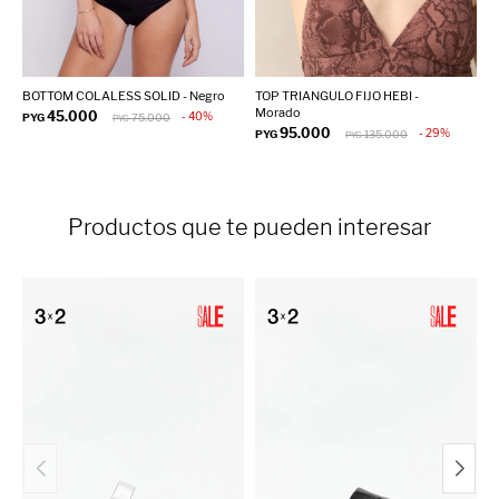
BOTTOM COLALESS SOLID - Negro
TOP TRIANGULO FIJO HEBI -
T
Morado
N
45.000
40
PYG
75.000
PYG
95.000
29
PYG
135.000
P
PYG
Productos que te pueden interesar