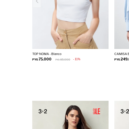
TOP NOMA - Blanco
CAMISA B
75.000
249
11
PYG
85.000
PYG
PYG