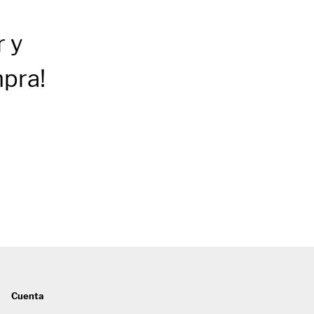
r
y
mpra!
Cuenta