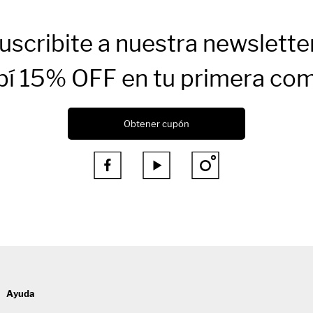
uscribite a nuestra newslette
bí 15% OFF en tu primera co
Obtener cupón



Ayuda