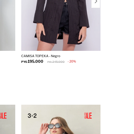
CAMISA TOPEKA - Negro
CAMISA DENA - 
195.000
195.000
20
PYG
245.000
PYG
PYG
P