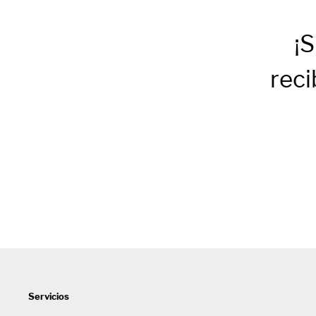
¡S
reci
Servicios