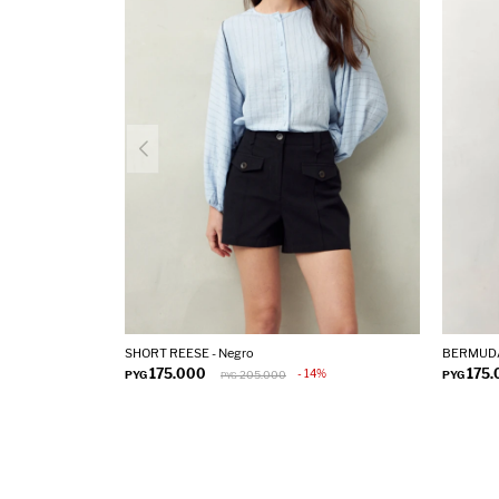
SHORT REESE - Negro
BERMUDA
175.000
175
14
PYG
205.000
PYG
PYG