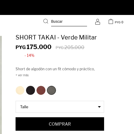
0
PYG
SHORT TAKAI - Verde Militar
175.000
PYG
205.000
PYG
14
Short de algodón con un fit cómodo y práctico,
diseñado para el día a día. De tiro medio, cuenta con
bolsillos delanteros y traseros que refuerzan su
estilo utilitario sin perder simpleza. Una prenda
versátil y atemporal, ideal para armar looks frescos
y relajados de verano.
COMPRAR