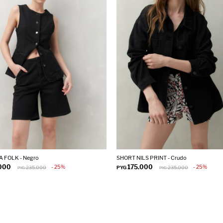
 FOLK - Negro
SHORT NILS PRINT - Crudo
.000
175.000
25
25
235.000
PYG
235.000
PYG
PYG