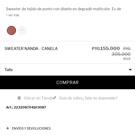
Sweater de tejido de punto con diseño en degradé multicolor. Es de
manga larga y cuello redondo. Cuenta con seis botones metálicos y es
muy abrigado.
155.000
SWEATER NANDA - CANELA
PYG
PYG
305.000
49
18
COMPRAR
Ubicar en Tienda
Guía de talles
¿Talle no disponible?
223208704103087
ENVÍOS Y DEVOLUCIONES