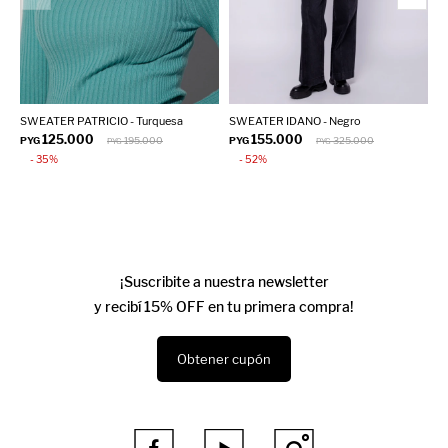
SWEATER PATRICIO - Turquesa
SWEATER IDANO - Negro
S
125.000
155.000
PYG
195.000
PYG
325.000
P
PYG
PYG
35
52
¡Suscribite a nuestra newsletter
y recibí 15% OFF en tu primera compra!
Obtener cupón