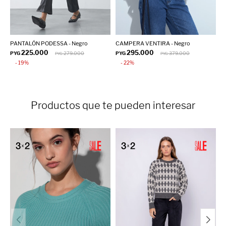
PANTALÓN PODESSA - Negro
CAMPERA VENTIRA - Negro
B
225.000
295.000
PYG
279.000
PYG
379.000
P
PYG
PYG
19
22
Productos que te pueden interesar