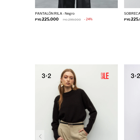
PANTALÓN RILA - Negro
SOBRECAM
225.000
225
24
PYG
299.000
PYG
PYG