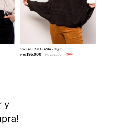
SWEATER MALASIA - Negro
POLERA DELFINA 
195.000
195.000
26
PYG
265.000
PYG
PYG
P
r
y
mpra!