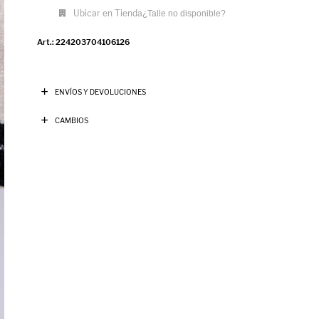
Ubicar en Tienda
¿Talle no disponible?
224203704106126
ENVÍOS Y DEVOLUCIONES
CAMBIOS