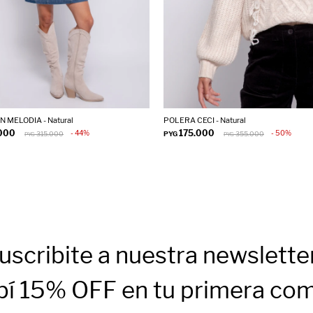
 MELODIA - Natural
POLERA CECI - Natural
.000
175.000
44
50
315.000
PYG
355.000
PYG
PYG
uscribite a nuestra newslette
bí 15% OFF en tu primera co