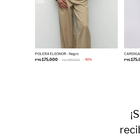
POLERA ELEONOR - Negro
CARDIGAN
175.000
175
40
PYG
295.000
PYG
PYG
¡S
reci