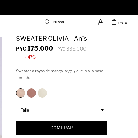
0
PYG
SWEATER OLIVIA - Anís
175.000
PYG
335.000
PYG
47
Sweater a rayas de manga larga y cuello a la base.
Hecho parcialmente con lana y poliéster reciclado!
COMPRAR