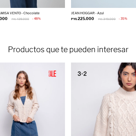
ISA VENTO - Chocolate
JEAN HOGGAR - Azul
.000
225.000
48
35
439.000
PYG
349.000
PYG
PYG
Productos que te pueden interesar