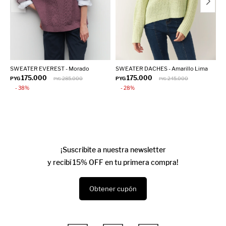
SWEATER EVEREST - Morado
SWEATER DACHES - Amarillo Lima
S
175.000
175.000
PYG
285.000
PYG
245.000
P
PYG
PYG
38
28
¡Suscribite a nuestra newsletter
y recibí 15% OFF en tu primera compra!
Obtener cupón