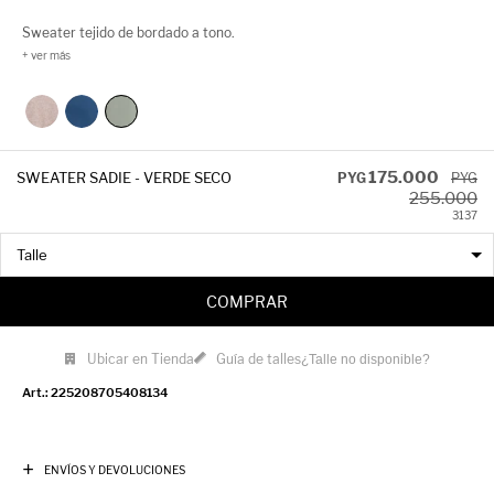
Sweater tejido de bordado a tono.
175.000
SWEATER SADIE - VERDE SECO
PYG
PYG
255.000
31
37
COMPRAR
Ubicar en Tienda
Guía de talles
¿Talle no disponible?
225208705408134
ENVÍOS Y DEVOLUCIONES