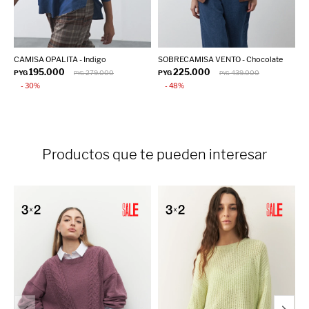
CAMISA OPALITA - Indigo
SOBRECAMISA VENTO - Chocolate
S
O
195.000
225.000
PYG
279.000
PYG
439.000
PYG
PYG
P
30
48
Productos que te pueden interesar