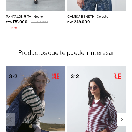
PANTALÓN RITA - Negro
CAMISA BENETH - Celeste
S
175.000
249.000
PYG
349.000
PYG
P
PYG
49
Productos que te pueden interesar