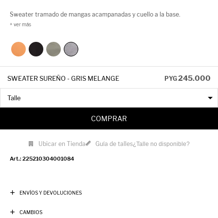
Sweater tramado de mangas acampanadas y cuello a la base.
245.000
SWEATER SUREÑO - GRIS MELANGE
PYG
COMPRAR
Ubicar en Tienda
Guía de talles
¿Talle no disponible?
225210304001084
ENVÍOS Y DEVOLUCIONES
CAMBIOS