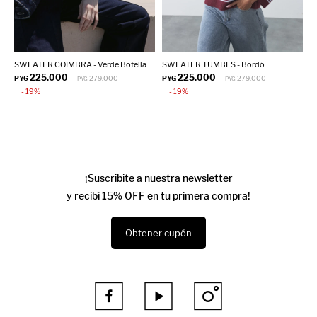
SWEATER COIMBRA - Verde Botella
SWEATER TUMBES - Bordó
S
225.000
225.000
PYG
279.000
PYG
279.000
P
PYG
PYG
19
19
¡Suscribite a nuestra newsletter
y recibí 15% OFF en tu primera compra!
Obtener cupón


