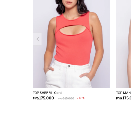
TOP SHERRI - Coral
TOP MANK
175.000
175
18
PYG
215.000
PYG
PYG