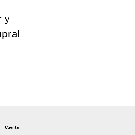
r
y
mpra!
Cuenta