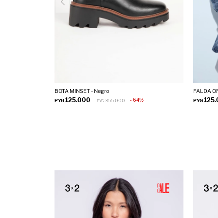
BOTA MINSET - Negro
FALDA OR
125.000
125
64
PYG
355.000
PYG
PYG