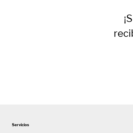
¡S
reci
Servicios