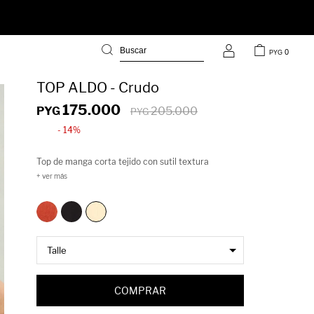
0
PYG
TOP ALDO - Crudo
175.000
PYG
205.000
PYG
14
Top de manga corta tejido con sutil textura
acanalada que realza la silueta con un fit cómodo y
favorecedor. El cuello ligeramente subido y los
terminaciones onduladas en mangas y ruedo le
suman un detalle delicado que lo hace destacar
entre los básicos. Disponible en varios tonos, es esa
prenda versátil que podés llevar tanto con denim
como con prendas de vestir para lograr looks
COMPRAR
actuales y cancheros.