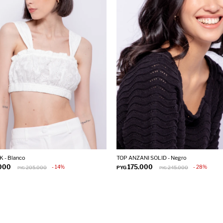
 - Blanco
TOP ANZANI SOLID - Negro
.000
175.000
14
28
205.000
PYG
245.000
PYG
PYG