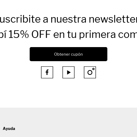
uscribite a nuestra newslette
bí 15% OFF en tu primera co
Obtener cupón



Ayuda