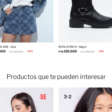
LANE - Azul
BOTA ZURICH - Negro
.000
195.000
45
34
229.000
PYG
299.000
PYG
PYG
Productos que te pueden interesar