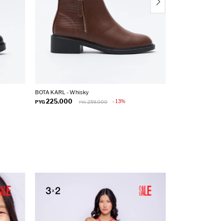
BOTA KARL - Whisky
BOTA TULA - Neg
225.000
255.000
13
PYG
259.000
PYG
PYG