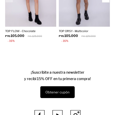
TOP FLOW - Chocolate
TOP ORSY - Multicolor
T
105.000
105.000
PYG
125.000
PYG
125.000
P
PYG
PYG
16
16
¡Suscribite a nuestra newsletter
y recibí 15% OFF en tu primera compra!
Obtener cupón