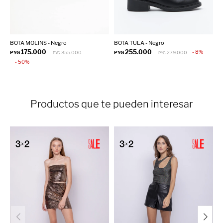
BOTA MOLINS - Negro
BOTA TULA - Negro
B
175.000
255.000
8
PYG
355.000
PYG
279.000
P
PYG
PYG
50
Productos que te pueden interesar