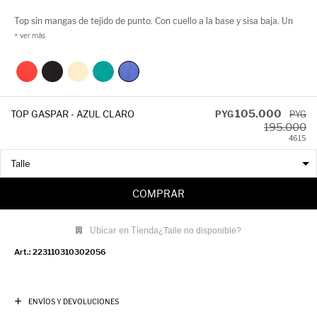
Top sin mangas de tejido de punto. Con cuello a la base y sisa baja. Un
básico imperdible de la temporada, perfecto para combinar con cientos
de looks.
105.000
TOP GASPAR - AZUL CLARO
PYG
PYG
195.000
46
15
COMPRAR
Ubicar en Tienda
¿Talle no disponible?
223110310302056
ENVÍOS Y DEVOLUCIONES