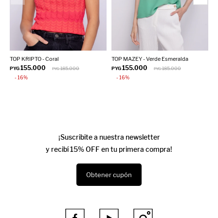
TOP KRIPTO - Coral
TOP MAZEY - Verde Esmeralda
T
155.000
155.000
PYG
185.000
PYG
185.000
P
PYG
PYG
16
16
¡Suscribite a nuestra newsletter
y recibí 15% OFF en tu primera compra!
Obtener cupón