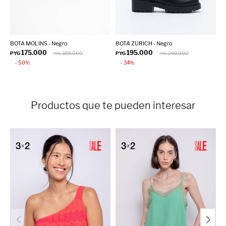
BOTA MOLINS - Negro
BOTA ZURICH - Negro
B
175.000
195.000
PYG
355.000
PYG
299.000
P
PYG
PYG
50
34
Productos que te pueden interesar