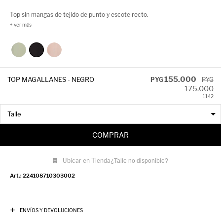
Top sin mangas de tejido de punto y escote recto.
155.000
TOP MAGALLANES - NEGRO
PYG
PYG
175.000
11
42
COMPRAR
Ubicar en Tienda
¿Talle no disponible?
224108710303002
ENVÍOS Y DEVOLUCIONES