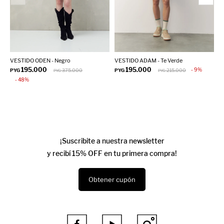
VESTIDO ODEN - Negro
VESTIDO ADAM - Te Verde
V
195.000
195.000
9
PYG
375.000
PYG
215.000
P
PYG
PYG
48
¡Suscribite a nuestra newsletter
y recibí 15% OFF en tu primera compra!
Obtener cupón