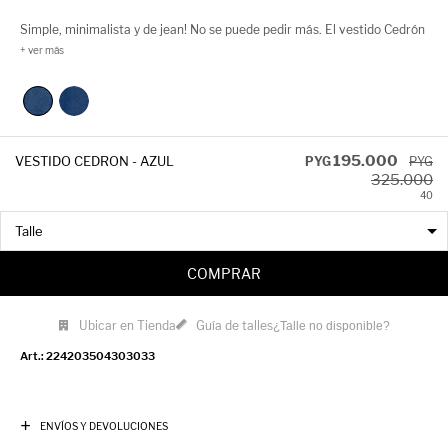
Simple, minimalista y de jean! No se puede pedir más. El vestido Cedrón
es corto, strapless y tiene costuras a contratono y un cierre a la vista
en la espalda. Versátil y canchero, queda soñado con botas! Usalo tanto
en invierno como en verano!
195.000
VESTIDO CEDRON - AZUL
PYG
PYG
325.000
40
COMPRAR
Ubicar en Tienda
Guía de talles
¿Talle no disponible?
224203504303033
ENVÍOS Y DEVOLUCIONES