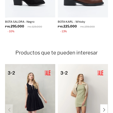
BOTA SALDRA - Negro
BOTA KARL - Whisky
C
295.000
225.000
PYG
329.000
PYG
259.000
P
PYG
PYG
10
13
Productos que te pueden interesar