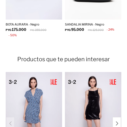
BOTA AURARA - Negro
SANDALIA MIRINA - Negro
B
175.000
95.000
24
PYG
355.000
PYG
125.000
P
PYG
PYG
50
Productos que te pueden interesar