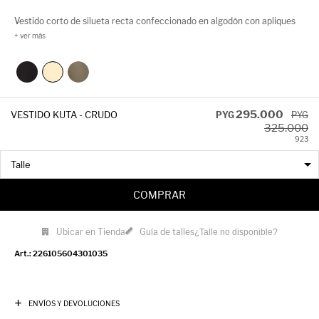
Vestido corto de silueta recta confeccionado en algodón con apliques
metálicos que recorren el escote y las sisas, aportando un toque
moderno y urbano. Su diseño minimalista se equilibra con este detalle
diferencial, logrando una prenda versátil que puede acompañarte tanto
de día como de noche con solo cambiar los accesorios.
295.000
VESTIDO KUTA - CRUDO
PYG
PYG
325.000
9
23
COMPRAR
Ubicar en Tienda
Guía de talles
¿Talle no disponible?
226105604301035
ENVÍOS Y DEVOLUCIONES