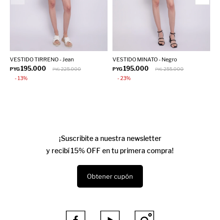
VESTIDO TIRRENO - Jean
VESTIDO MINATO - Negro
V
195.000
195.000
PYG
225.000
PYG
255.000
P
PYG
PYG
13
23
¡Suscribite a nuestra newsletter
y recibí 15% OFF en tu primera compra!
Obtener cupón