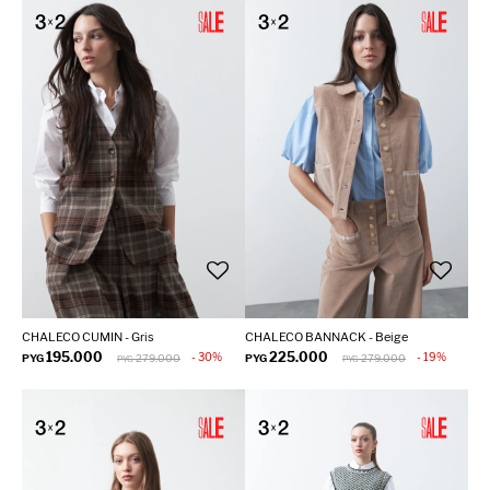
CHALECO CUMIN - Gris
CHALECO BANNACK - Beige
195.000
225.000
30
19
PYG
279.000
PYG
279.000
PYG
PYG