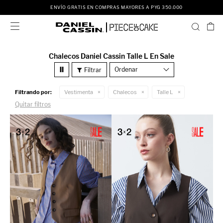
ENVÍO GRATIS EN COMPRAS MAYORES A PYG 350.000

Chalecos Daniel Cassin Talle L En Sale
Recomendados
Filtrando por:
Vestimenta
Chalecos
Talle L
Quitar filtros