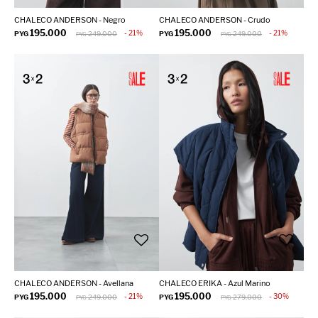
CHALECO ANDERSON - Negro
CHALECO ANDERSON - Crudo
195.000
195.000
21
21
PYG
249.000
PYG
249.000
PYG
PYG
CHALECO ANDERSON - Avellana
CHALECO ERIKA - Azul Marino
195.000
195.000
21
30
PYG
249.000
PYG
279.000
PYG
PYG