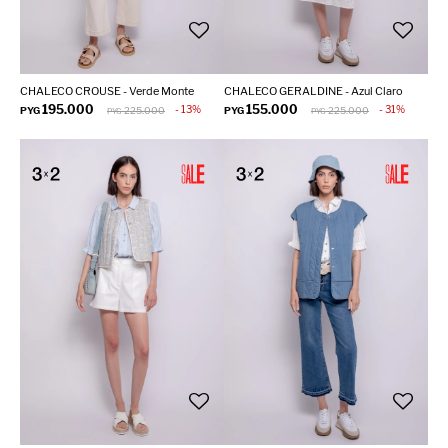
CHALECO CROUSE - Verde Monte
CHALECO GERALDINE - Azul Claro
195.000
155.000
13
31
PYG
225.000
PYG
225.000
PYG
PYG