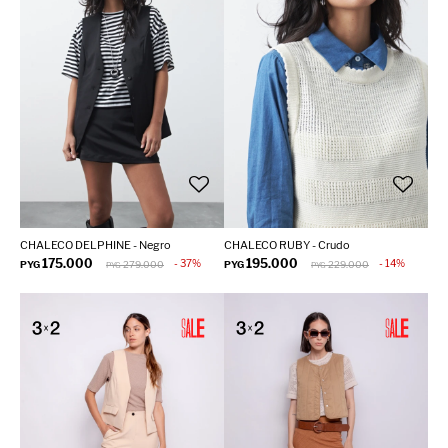
CHALECO DELPHINE - Negro
CHALECO RUBY - Crudo
175.000
195.000
37
14
PYG
279.000
PYG
229.000
PYG
PYG