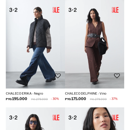
CHALECO ERIKA - Negro
CHALECO DELPHINE - Vino
195.000
175.000
30
37
PYG
279.000
PYG
279.000
PYG
PYG