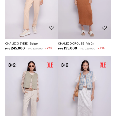
CHALECO EYDIE - Beige
CHALECO CROUSE - Visón
245.000
195.000
22
13
PYG
315.000
PYG
225.000
PYG
PYG