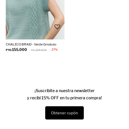
CHALECO BRAID - Verde Grisáceo
155.000
27
PYG
215.000
PYG
¡Suscribite a nuestra newsletter
y recibí 15% OFF en tu primera compra!
Obtener cupón