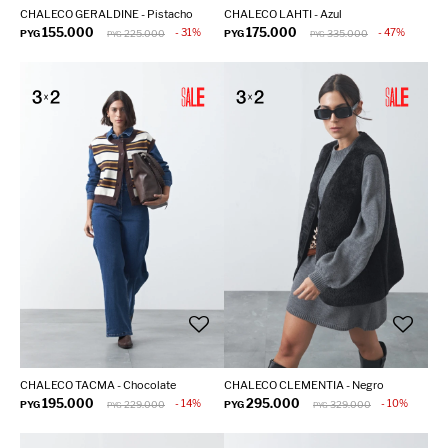
CHALECO GERALDINE - Pistacho
CHALECO LAHTI - Azul
155.000
175.000
31
47
PYG
225.000
PYG
335.000
PYG
PYG
CHALECO TACMA - Chocolate
CHALECO CLEMENTIA - Negro
195.000
295.000
14
10
PYG
229.000
PYG
329.000
PYG
PYG