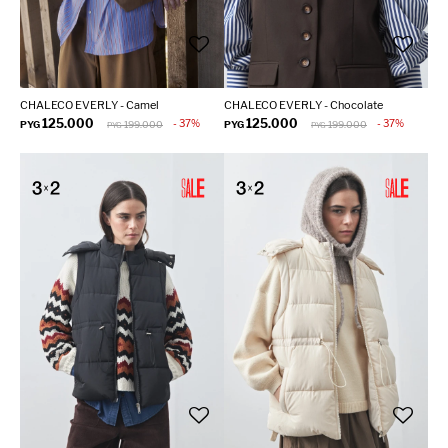
CHALECO EVERLY - Camel
CHALECO EVERLY - Chocolate
125.000
125.000
37
37
PYG
199.000
PYG
199.000
PYG
PYG