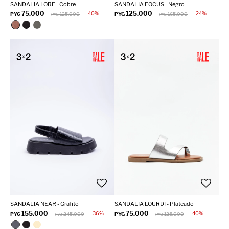
SANDALIA LORF - Cobre
SANDALIA FOCUS - Negro
75.000
125.000
40
24
PYG
125.000
PYG
165.000
PYG
PYG
SANDALIA NEAR - Grafito
SANDALIA LOURDI - Plateado
155.000
75.000
36
40
PYG
245.000
PYG
125.000
PYG
PYG