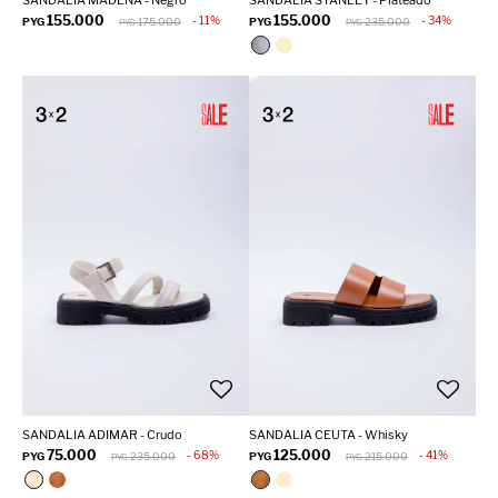
SANDALIA MADENA - Negro
SANDALIA STANLEY - Plateado
155.000
155.000
11
34
PYG
175.000
PYG
235.000
PYG
PYG
SANDALIA ADIMAR - Crudo
SANDALIA CEUTA - Whisky
75.000
125.000
68
41
PYG
235.000
PYG
215.000
PYG
PYG