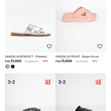
SANDALIA BENEDICT - Plateado
SANDALIA PRIVAT - Beige Oscuro
75.000
75.000
40
21
PYG
125.000
PYG
95.000
PYG
PYG