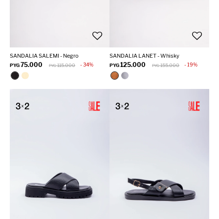
SANDALIA SALEMI - Negro
SANDALIA LANET - Whisky
75.000
125.000
34
19
PYG
115.000
PYG
155.000
PYG
PYG