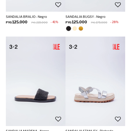
SANDALIA BRALIO - Negro
SANDALIA BUGSY - Negro
125.000
125.000
41
28
PYG
215.000
PYG
175.000
PYG
PYG