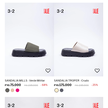
SANDALIA MILLS - Verde Militar
SANDALIA TROPER - Crudo
75.000
175.000
68
25
PYG
235.000
PYG
235.000
PYG
PYG