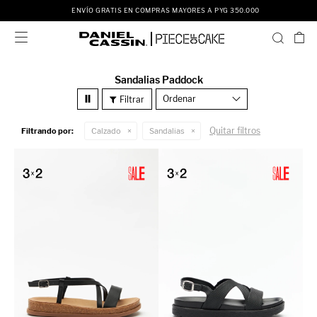
ENVÍO GRATIS EN COMPRAS MAYORES A PYG 350.000

Sandalias Paddock
Recomendados
Quitar filtros
Filtrando por:
Calzado
Sandalias