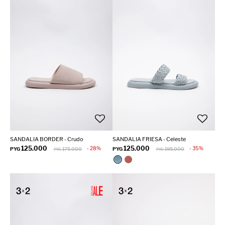
SANDALIA BORDER - Crudo
SANDALIA FRIESA - Celeste
125.000
125.000
28
35
PYG
175.000
PYG
195.000
PYG
PYG