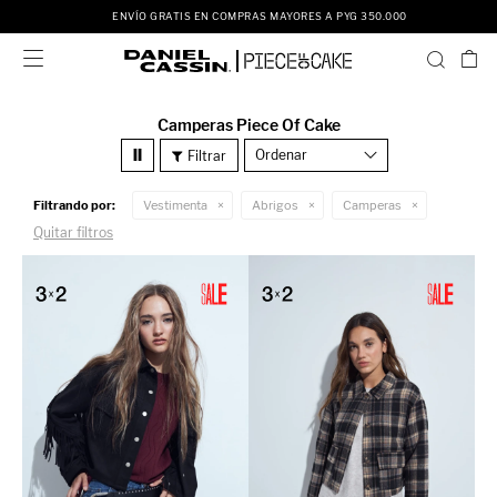
ENVÍO GRATIS EN COMPRAS MAYORES A PYG 350.000

Camperas Piece Of Cake
Recomendados
Filtrando por:
Vestimenta
Abrigos
Camperas
Quitar filtros