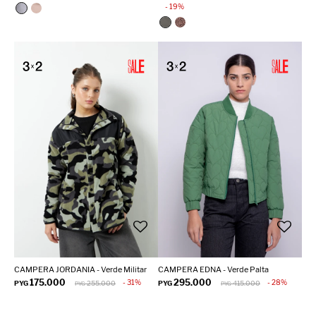
19
CAMPERA JORDANIA - Verde Militar
CAMPERA EDNA - Verde Palta
175.000
295.000
31
28
PYG
255.000
PYG
415.000
PYG
PYG