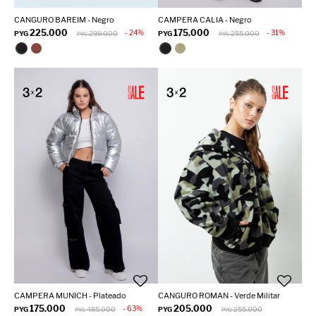
CANGURO BAREIM - Negro
CAMPERA CALIA - Negro
225.000
175.000
24
31
PYG
299.000
PYG
255.000
PYG
PYG
CAMPERA MUNICH - Plateado
CANGURO ROMAN - Verde Militar
175.000
205.000
63
PYG
485.000
PYG
255.000
PYG
PYG