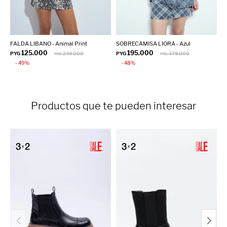
FALDA LIBANO - Animal Print
SOBRECAMISA LIORA - Azul
T
125.000
195.000
PYG
249.000
PYG
379.000
P
PYG
PYG
49
48
Productos que te pueden interesar