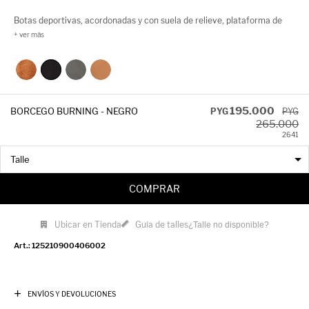
Botas deportivas, acordonadas y con suela de relieve, plataforma de
4,5cm de alto. Súper cómodas y abrigadas.
195.000
BORCEGO BURNING - NEGRO
PYG
PYG
265.000
26
41
COMPRAR
Ubicar en Tienda
Guía de talles
¿Talle no disponible?
125210900406002
ENVÍOS Y DEVOLUCIONES