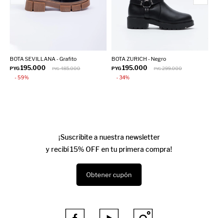
BOTA SEVILLANA - Grafito
BOTA ZURICH - Negro
B
195.000
195.000
PYG
485.000
PYG
299.000
P
PYG
PYG
59
34
¡Suscribite a nuestra newsletter
y recibí 15% OFF en tu primera compra!
Obtener cupón