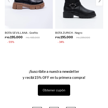
BOTA SEVILLANA - Grafito
BOTA ZURICH - Negro
B
195.000
195.000
PYG
485.000
PYG
299.000
P
PYG
PYG
59
34
¡Suscribite a nuestra newsletter
y recibí 15% OFF en tu primera compra!
Obtener cupón