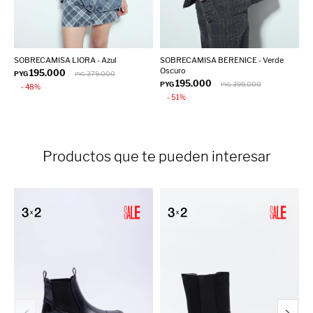
SOBRECAMISA LIORA - Azul
SOBRECAMISA BERENICE - Verde
T
Oscuro
195.000
PYG
379.000
P
PYG
195.000
PYG
399.000
PYG
48
51
Productos que te pueden interesar