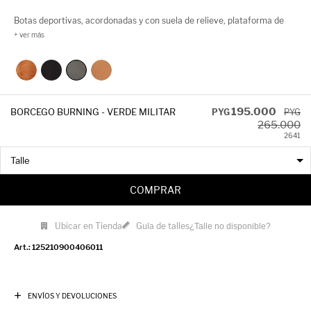
Botas deportivas, acordonadas y con suela de relieve, plataforma de
4,5cm de alto. Súper cómodas y abrigadas.
195.000
BORCEGO BURNING - VERDE MILITAR
PYG
PYG
265.000
26
41
COMPRAR
Ubicar en Tienda
Guía de talles
¿Talle no disponible?
125210900406011
ENVÍOS Y DEVOLUCIONES