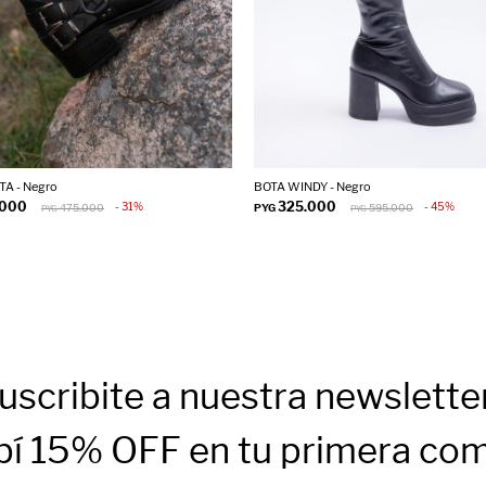
TA - Negro
BOTA WINDY - Negro
.000
325.000
31
45
475.000
PYG
595.000
PYG
PYG
uscribite a nuestra newslette
bí 15% OFF en tu primera co