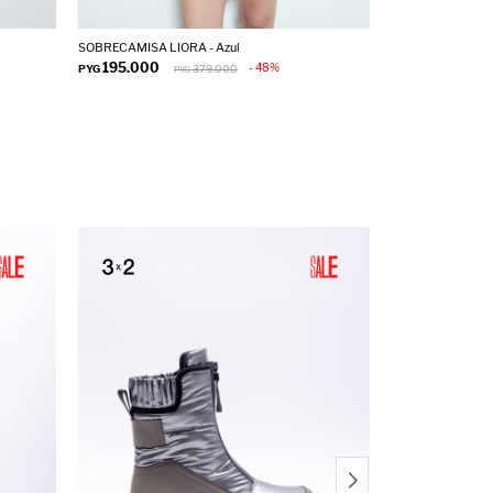
SOBRECAMISA LIORA - Azul
SOBRECAMISA SA
195.000
195.000
48
PYG
379.000
PYG
PYG
P