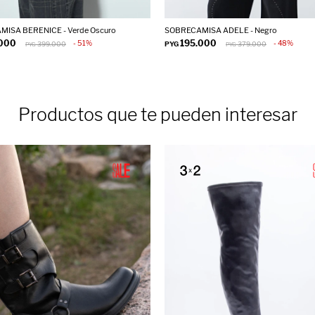
ISA BERENICE - Verde Oscuro
SOBRECAMISA ADELE - Negro
.000
195.000
51
48
399.000
PYG
379.000
PYG
PYG
Productos que te pueden interesar