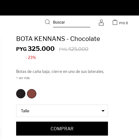
0
PYG
BOTA KENNANS - Chocolate
325.000
PYG
425.000
PYG
23
Botas de caña baja, cierre en uno de sus laterales,
punta y taco cuadrado de 5,5cm de alto.
COMPRAR