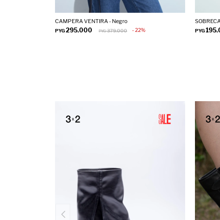
CAMPERA VENTIRA - Negro
SOBRECAM
295.000
195
22
PYG
379.000
PYG
PYG