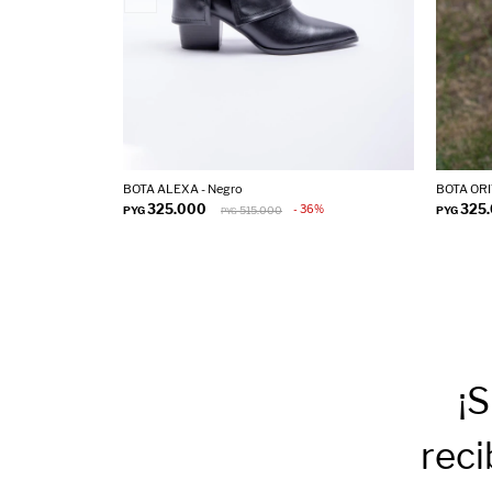
BOTA ALEXA - Negro
BOTA ORI
325.000
325
36
PYG
515.000
PYG
PYG
¡S
reci