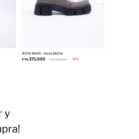
BOTA MAIN - Verde Militar
BOTA DUCASSE -
375.000
375.000
22
PYG
485.000
PYG
PYG
r
y
mpra!