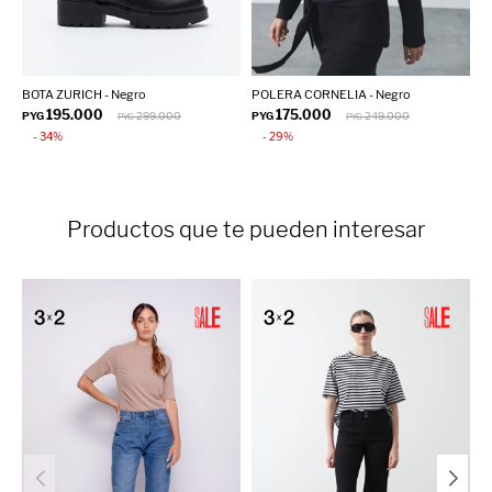
BOTA ZURICH - Negro
POLERA CORNELIA - Negro
P
195.000
175.000
PYG
299.000
PYG
249.000
P
PYG
PYG
34
29
Productos que te pueden interesar