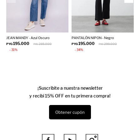
JEAN MANDY - Azul Oscuro
PANTALÓN NIPON - Negro
J
195.000
195.000
PYG
285.000
PYG
299.000
P
PYG
PYG
31
34
¡Suscribite a nuestra newsletter
y recibí 15% OFF en tu primera compra!
Obtener cupón