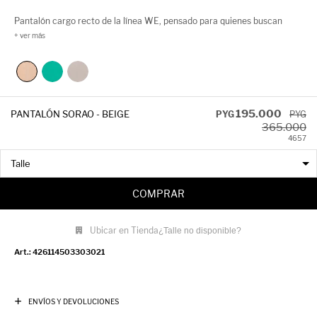
Pantalón cargo recto de la línea WE, pensado para quienes buscan
comodidad y estilo en un mismo diseño. Su calce relajado, cintura
elástica y bolsillos laterales lo convierten en un must urbano, ideal para
looks streetwear con impronta actual.
195.000
PANTALÓN SORAO - BEIGE
PYG
PYG
365.000
46
57
COMPRAR
Ubicar en Tienda
¿Talle no disponible?
426114503303021
ENVÍOS Y DEVOLUCIONES